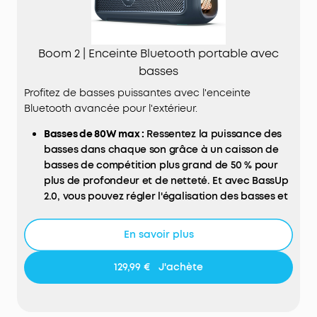
Boom 2 | Enceinte Bluetooth portable avec
basses
Profitez de basses puissantes avec l'enceinte
Bluetooth avancée pour l'extérieur.
Basses de 80W max :
Ressentez la puissance des
basses dans chaque son grâce à un caisson de
basses de compétition plus grand de 50 % pour
plus de profondeur et de netteté. Et avec BassUp️
2.0, vous pouvez régler l'égalisation des basses et
les monter à un maximum de 80w.
2.1 stéreo nette :
Un caisson de basse de 40 W et
En savoir plus
deux hauts parleurs de 10 W offrent des aigus
nets et des basses profondes, équilibrés par une
129,99 €
J'achète
technologie de crossover intelligente, pour une
expérience audio immersive.
Écoutez toute la journée où que vous soyez :
vous