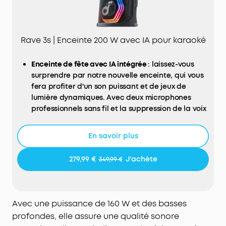
Rave 3s | Enceinte 200 W avec IA pour karaoké
Enceinte de fête avec IA intégrée
: laissez-vous
surprendre par notre nouvelle enceinte, qui vous
fera profiter d'un son puissant et de jeux de
lumière dynamiques. Avec deux microphones
professionnels sans fil et la suppression de la voix
par l'IA, chanter vos chansons préférées n'a
jamais été aussi facile.
En savoir plus
Un son puissant 200 W
: profitez d'un son 200 W et
de basses profondes grâce à un woofer 6,5" et
279,99 €
J'achète
349,99 €
trois haut-parleurs large bande 2,5". Cette
enceinte de fête est suffisamment puissante pour
emplir un terrain de basket, et donne une
atmosphère unique à toutes les occasions.
Avec une puissance de 160 W et des basses
Jeu de lumière synchronisé et immersif :
profondes, elle assure une qualité sonore
transformez votre foyer ou votre jardin en un