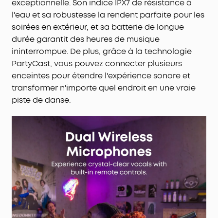
exceptionnelle. Son indice IPX7 de résistance à
véritable espace de fête, et personnalisez les
l'eau et sa robustesse la rendent parfaite pour les
effets lumineux pour trouver l'ambiance parfaite.
soirées en extérieur, et sa batterie de longue
Deux microphones sans fil
: voix ultra-nettes,
durée garantit des heures de musique
modulation du volume intégré et contrôle vocal à
ininterrompue. De plus, grâce à la technologie
distance vous permettent d'interpréter tous vos
PartyCast, vous pouvez connecter plusieurs
duos comme si vous étiez sur scène.
enceintes pour étendre l'expérience sonore et
Suppression vocale IA
: en un clic, passez en mode
soirée karaoké ! Choisissez des chansons à partir
transformer n'importe quel endroit en une vraie
de n'importe quelle application : l'IA retire ou
piste de danse.
diminue la voix d'origine en temps réel. Ajustez les
niveaux vocaux, et la scène est à vous.
Application personnalisée
: grâce à l'application
soundcore, contrôlez facilement votre enceinte
de fête. Réglez facilement les paramètres de
l'égaliseur, des lumières, des effets vocaux et de
la réverbération.