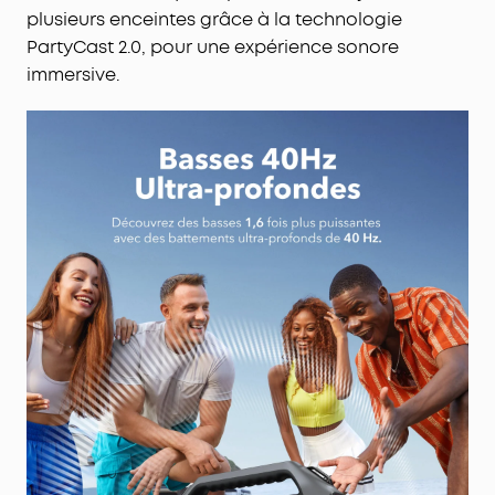
plusieurs enceintes grâce à la technologie
une puissance de 10 W, où que vous soyez. (Le
PartyCast 2.0, pour une expérience sonore
temps de lecture peut varier en fonction du
niveau de volume et du contenu de la lecture).
immersive.
Étanchéité IPX7 et flottabilité :
L'enceinte
d'extérieur Boom 2 Plus est conçue pour faire face
à toutes les aventures. Vous pouvez donc
l'écouter sans souci à la plage, au bord de la
piscine ou sous la pluie.
Votre son, à votre façon :
l'enceinte d'extérieur
Boom 2 Plus est dotée d'un égaliseur pro
personnalisable pour vous aider à trouver le son
parfait pour n'importe quelle chanson ou
ambiance. Et avec PartyCast 2.0, vous pouvez
connecter jusqu'à plus de 100 enceintes pour
faire passer la fête au niveau supérieur.