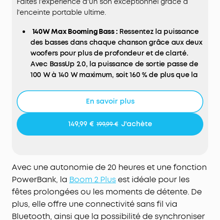
Faites l'expérience d'un son exceptionnel grâce à
l'enceinte portable ultime.
140W Max Booming Bass :
Ressentez la puissance
des basses dans chaque chanson grâce aux deux
woofers pour plus de profondeur et de clarté.
Avec BassUp️ 2.0, la puissance de sortie passe de
100 W à 140 W maximum, soit 160 % de plus que la
première génération de BassUp.
Clarté stéréo 2+2 :
Les deux woofers de 50 W et les
En savoir plus
deux tweeters de 20 W offrent des aigus nets et
des graves profonds, équilibrés par une
149,99 €
J'achète
199,99 €
technologie de crossover intelligente pour une
expérience audio immersive.
Chargement rapide de 30 W et PowerBank intégré
:
Associée à un chargeur de 30 W, l'enceinte
Avec une autonomie de 20 heures et une fonction
d'extérieur Boom 2 Plus se recharge
PowerBank, la
Boom 2 Plus
est idéale pour les
complètement en seulement 3 heures et diffuse
fêtes prolongées ou les moments de détente. De
de la musique pendant 20 heures. Et grâce au
plus, elle offre une connectivité sans fil via
PowerBank intégré, vous pouvez recharger votre
Bluetooth, ainsi que la possibilité de synchroniser
téléphone et vos autres appareils essentiels avec