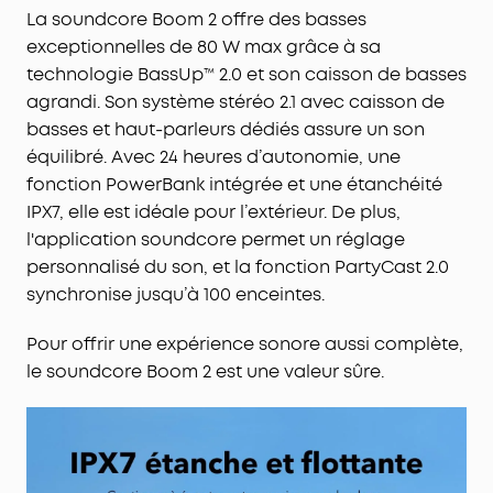
pouvez écouter votre musique pendant 24 heures
La soundcore Boom 2 offre des basses
avec une seule charge, et grâce au PowerBank
exceptionnelles de 80 W max grâce à sa
intégré, vous pouvez garder votre téléphone sous
technologie BassUp™ 2.0 et son caisson de basses
tension où que vous soyez.
agrandi. Son système stéréo 2.1 avec caisson de
Étanchéité IPX7 et flottabilité :
conçu pour faire
basses et haut-parleurs dédiés assure un son
face à toutes les aventures, vous pouvez
équilibré. Avec 24 heures d’autonomie, une
l'emmener à la plage, au bord de la piscine ou
fonction PowerBank intégrée et une étanchéité
sous la pluie sans craindre de l'abimer.
IPX7, elle est idéale pour l’extérieur. De plus,
Votre son à votre façon :
Utilisez l'égaliseur
l'application soundcore permet un réglage
professionnel pour trouver le son parfait pour
n'importe quel morceau ou ambiance. Et avec
personnalisé du son, et la fonction PartyCast 2.0
PartyCast 2.0, vous pouvez connecter jusqu'à plus
synchronise jusqu’à 100 enceintes.
de 100 enceintes pour faire passer la fête au
niveau supérieur.
Pour offrir une expérience sonore aussi complète,
le soundcore Boom 2 est une valeur sûre.