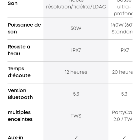
Son
résolution/fidélité/LDAC
ultra-
profond
Puissance de
140W (60W
50W
son
Standard)
Résiste à
IPX7
IPX7
l'eau
Temps
12 heures
20 heures
d'écoute
Version
5.3
5.3
Bluetooth
multiples
PartyCast
TWS
enceintes
2.0 / TWS
Aux-in
✓
✓