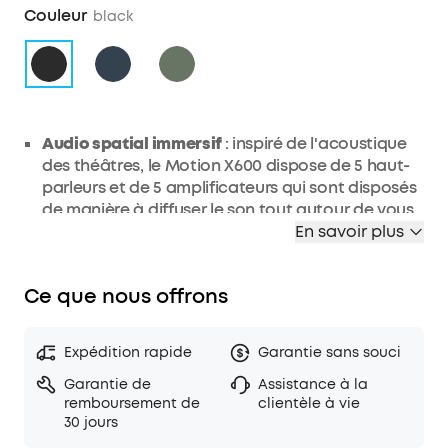
Couleur
black
Audio spatial immersif
: inspiré de l'acoustique
des théâtres, le Motion X600 dispose de 5 haut-
parleurs et de 5 amplificateurs qui sont disposés
de manière à diffuser le son tout autour de vous.
Chaque fois que vous appuyez sur le bouton de
En savoir plus
lecture, vous avez l'impression d'être dans la
même pièce que votre artiste préféré.
Ce que nous offrons
Un son de 50 W qui remplit la pièce
: que vous
fassiez une fête ou que vous écoutiez
simplement vos morceaux préférés, le son de
Expédition rapide
Garantie sans souci
50 W remplira n'importe quel espace d'un son
Garantie de
Assistance à la
riche et de haute qualité qui donne vie à la
remboursement de
clientèle à vie
musique.
30 jours
Emportez de la musique immersive n'importe