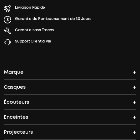
Livraison Rapide
Garantie de Remboursement de 30 Jours
Garantie sans Tracas
Support Client à Vie
Marque
Casques
L'histoire de soundcore
Écouteurs
Casques Bluetooth
Où acheter
Enceintes
Écouteurs sans fil
Casques Antibruit
Offres groupées
Projecteurs
Enceintes Bluetooth
Liberty 5 Pro Max
Space 2
soundcore Care