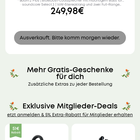
· Boom 2 Plus | Bluetooth-Lautsprecher mit mächtigem Bass für
· soundcore Select 3 | 16W-Stereoklang und zwei Full-Range
Draußen
249,98€
Audiotreiber
Ausverkauft. Bitte komm morgen wieder.
Mehr Gratis-Geschenke
für dich
Zusätzliche Extras zu jeder Bestellung
Exklusive Mitglieder-Deals
etzt anmelden & 5% Extra-Rabatt für Mitglieder erhalten
51€
Rabatt