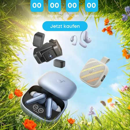
00
00
00
00
Tagen
Stunden
Minuten
Sekunden
Jetzt kaufen