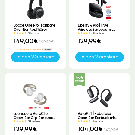
Space One Pro | Faltbare
Liberty 4 Pro | True
Over-Ear Kopfhörer
Wireless Earbuds mit
Noise Cancelling
110 reviews
135 reviews
149,00€
129,99€
199,99€
Code
:
WS24A3062PD
KOPIEREN
In den Warenkorb
In den Warenkorb
46€
Rabatt
soundcore AeroClip |
AeroFit 2 | Kabellose
Open-Ear Clip-Earbuds
Open-Ear Earbuds mit
mit adaptivem Komfort
anpassbarem Halt
102 reviews
72 reviews
129,99€
104,00€
149,99€