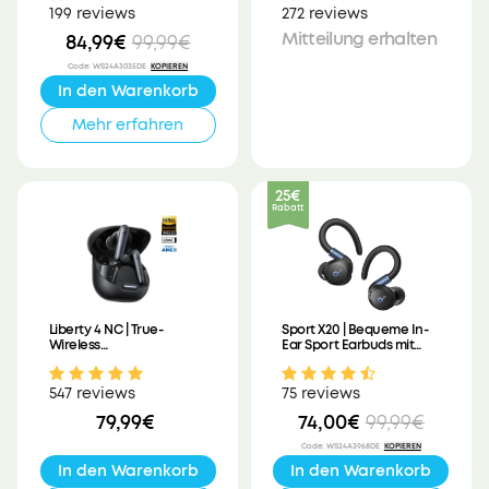
199 reviews
272 reviews
Mitteilung erhalten
84,99€
99,99€
Code
:
WS24A3035DE
KOPIEREN
In den Warenkorb
Mehr erfahren
25€
Rabatt
Liberty 4 NC | True-
Sport X20 | Bequeme In-
Wireless
Ear Sport Earbuds mit
Geräuschunterdrückung
Ohrhaken
547 reviews
75 reviews
79,99€
74,00€
99,99€
Code
:
WS24A3968DE
KOPIEREN
In den Warenkorb
In den Warenkorb