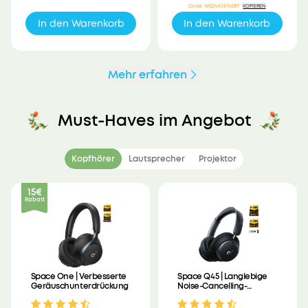
Code
:
WS24A3874DEF
KOPIEREN
In den Warenkorb
In den Warenkorb
Mehr erfahren
Must-Haves im Angebot
Kopfhörer
Lautsprecher
Projektor
15€
Rabatt
Space One | Verbesserte
Space Q45 | Langlebige
Geräuschunterdrückung
Noise-Cancelling-
Kopfhörer