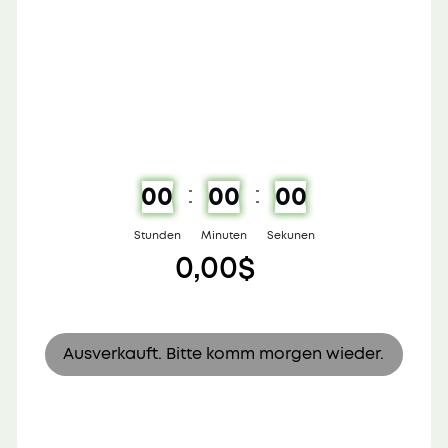
00
00
00
Stunden
Minuten
Sekunen
0,00$
Ausverkauft. Bitte komm morgen wieder.