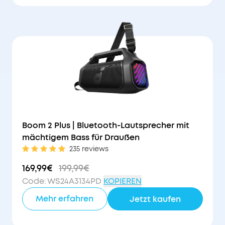
30€
Rabatt
Boom 2 Plus | Bluetooth-Lautsprecher mit
mächtigem Bass für Draußen
235 reviews
169,99€
199,99€
Code
:
WS24A3134PD
KOPIEREN
Mehr erfahren
Jetzt kaufen