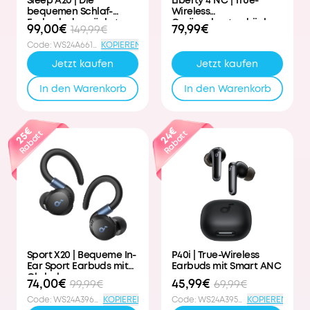
Sleep A20 | Die
Liberty 4 NC | True-
bequemen Schlaf-
Wireless
Earbuds der nächsten
Geräuschunterdrückung
99,00€
79,99€
149,99€
Generation
Code
:
WS24A6611PD
KOPIEREN
Jetzt kaufen
Jetzt kaufen
In den Warenkorb
In den Warenkorb
25€
24€
Rabatt
Rabatt
Sport X20 | Bequeme In-
P40i | True-Wireless
Ear Sport Earbuds mit
Earbuds mit Smart ANC
Ohrhaken
74,00€
45,99€
99,99€
69,99€
Code
:
WS24A3968DE
KOPIEREN
Code
:
WS24A3955PD
KOPIEREN