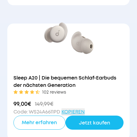
51€
Rabatt
Sleep A20 | Die bequemen Schlaf-Earbuds
der nächsten Generation
102 reviews
99,00€
149,99€
Code
:
WS24A6611PD
KOPIEREN
Mehr erfahren
Jetzt kaufen