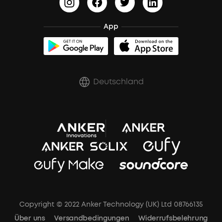
BassUp™
soundcoreCredits
Bestellung stornieren
App
Zertifizierte Refurbished-Produkte
Rabatte für essenzielle Berufe
Deutschland
Copyright © 2022 Anker Technology (UK) Ltd 08766135
Über uns
Versandbedingungen
Widerrufsbelehrung