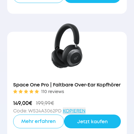
51€
Rabatt
Space One Pro | Faltbare Over-Ear Kopfhörer
110 reviews
149,00€
199,99€
Code
:
WS24A3062PD
KOPIEREN
Mehr erfahren
Jetzt kaufen