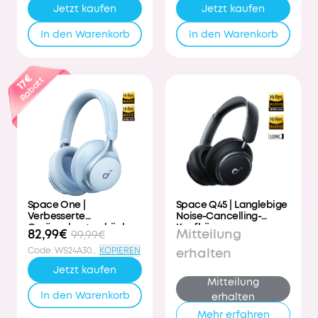
Jetzt kaufen
Jetzt kaufen
In den Warenkorb
In den Warenkorb
17€
Rabatt
Space One |
Space Q45 | Langlebige
Verbesserte
Noise-Cancelling-
Geräuschunterdrückung
Kopfhörer
82,99€
Mitteilung
99,99€
Code
:
WS24A3035
KOPIEREN
erhalten
Jetzt kaufen
Mitteilung
In den Warenkorb
erhalten
Mehr erfahren