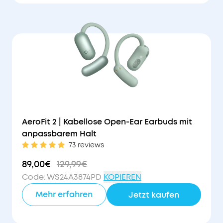
41€
Rabatt
AeroFit 2 | Kabellose Open-Ear Earbuds mit
anpassbarem Halt
73 reviews
89,00€
129,99€
Code
:
WS24A3874PD
KOPIEREN
Mehr erfahren
Jetzt kaufen