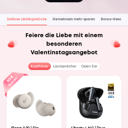
Zeitlose Lieblingsstücke
Gemeinsam mehr sparen
Bonus-Gesche
Feiere die Liebe mit einem
besonderen
Valentinstagsangebot
Kopfhörer
Lautsprecher
Open Ear
50€
Rabatt