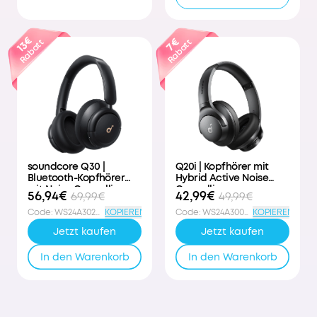
13€
7€
Rabatt
Rabatt
soundcore Q30 |
Q20i | Kopfhörer mit
Bluetooth-Kopfhörer
Hybrid Active Noise
mit Noise Cancelling
Cancelling
56,94€
42,99€
69,99€
49,99€
Code
:
WS24A3028PD
KOPIEREN
Code
:
WS24A3004DE
KOPIEREN
Jetzt kaufen
Jetzt kaufen
In den Warenkorb
In den Warenkorb