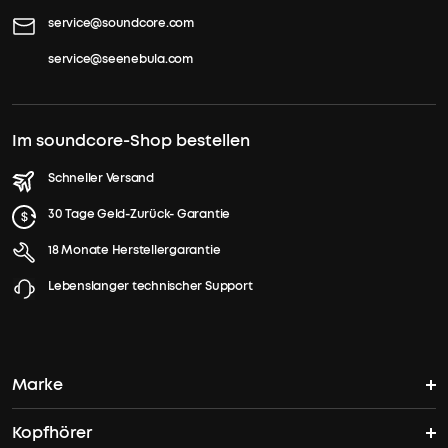
service@soundcore.com
service@seenebula.com
Im soundcore-Shop bestellen
Schneller Versand
30 Tage Geld-Zurück- Garantie
18 Monate Herstellergarantie
Lebenslanger technischer Support
Marke
Kopfhörer
soundcores Geschichte