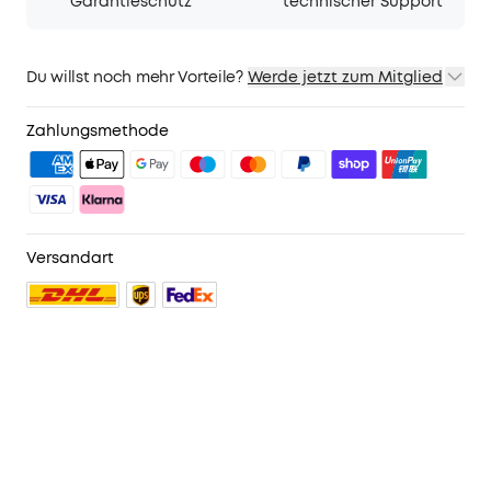
Garantieschutz
technischer Support
Du willst noch mehr Vorteile?
Werde jetzt zum Mitglied
1. Priority-Versand
2. Mitglieder-Preise für ausgewähte Produkte
Zahlungsmethode
3. Geburtstagsgeschenk
4. Weitere Vorteile mit soundcoreCredits
Mehr erfahren
Versandart
No reviews
Farbe:
Schwarz