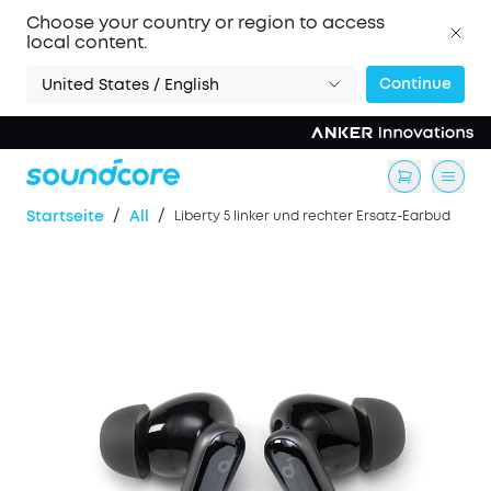
Choose your country or region to access
local content.
Continue
United States / English
/
/
Startseite
All
Liberty 5 linker und rechter Ersatz-Earbud