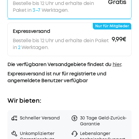
Gratis
Bestelle bis 12 Uhr und erhalte dein
Paket in
3–7
Werktagen.
Nur für Mitglieder
Expressversand
9,99€
Bestelle bis 12 Uhr und erhalte dein Paket
in
2
Werktagen.
Die verfügbaren Versandgebiete findest du
hier
.
Expressversand ist nur für registrierte und
angemeldete Benutzer verfügbar
Wir bieten:
Schneller Versand
30 Tage Geld-Zurück-
Garantie
Unkomplizierter
Lebenslanger