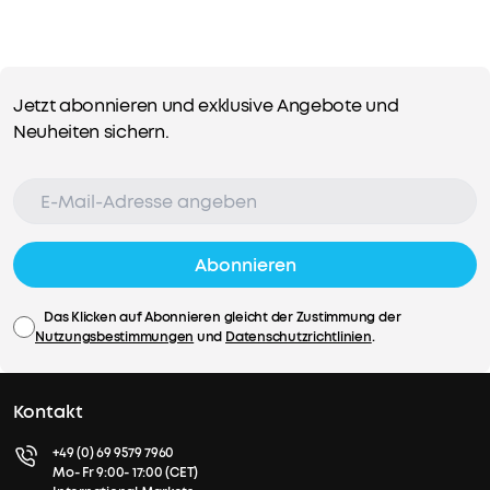
81,99€
Mehrere
Jetzt abonnieren und exklusive Angebote und
Ratenzahlungsoptionen
Neuheiten sichern.
verfügbar.
•
Originalteile,
hergestellt
von
Abonnieren
soundcore
n
•
Das Klicken auf Abonnieren gleicht der Zustimmung der
Kompatibel
Nutzungsbestimmungen
und
Datenschutzrichtlinien
.
mit
Versandinformationen
soundcore
Versandbedingungen
Liberty
Kontakt
5
•
Standardversand
+49 (0) 69 9579 7960
Erhältlich
Mo- Fr 9:00- 17:00 (CET)
Bestelle bis 12 Uhr