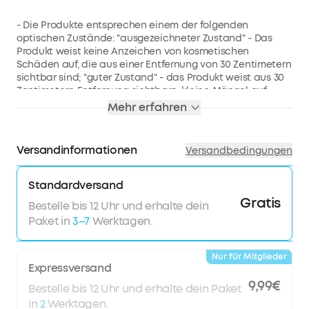
- Die Produkte entsprechen einem der folgenden
optischen Zustände: "ausgezeichneter Zustand" - Das
Produkt weist keine Anzeichen von kosmetischen
Schäden auf, die aus einer Entfernung von 30 Zentimetern
sichtbar sind; "guter Zustand" - das Produkt weist aus 30
Zentimetern Entfernung sichtbare, kleine Mängel auf;
"akzeptabler Zustand" - Kratzer sind sichtbar, wenn Sie
Mehr erfahren
das Gerät aus 30 cm Entfernung halten, und sind
haptisch spürbar.
- Die Batterie dieses Produkts hat eine Kapazität von
Versandinformationen
Versandbedingungen
mehr als 80 % im Vergleich zu einer neuen Batterie.
- Das Zubehör ist möglicherweise nicht original, aber es
ist kompatibel und voll funktionsfähig. Das Produkt kann
Standardversand
in einem generischen Karton geliefert werden.
Gratis
Bestelle bis 12 Uhr und erhalte dein
- Dieses Produkt kann innerhalb von 1 Jahr nach Erhalt
Paket in
3–7
Werktagen.
umgetauscht oder erstattet werden, wenn es nicht wie
erwartet funktioniert.
Nur für Mitglieder
Expressversand
9,99€
Bestelle bis 12 Uhr und erhalte dein Paket
in
2
Werktagen.