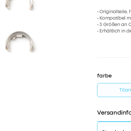
• Originalteile
• Kompatibel m
• 3 Größen an Oh
• Erhältlich in
farbe
Tita
Versandinf