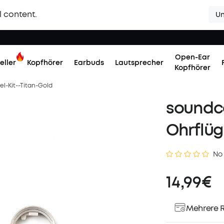
l content.
Un
Open-Ear
eller
Kopfhörer
Earbuds
Lautsprecher
Kopfhörer
el-Kit--Titan-Gold
soundco
Ohrflüg
No
14,99€
Mehrere R