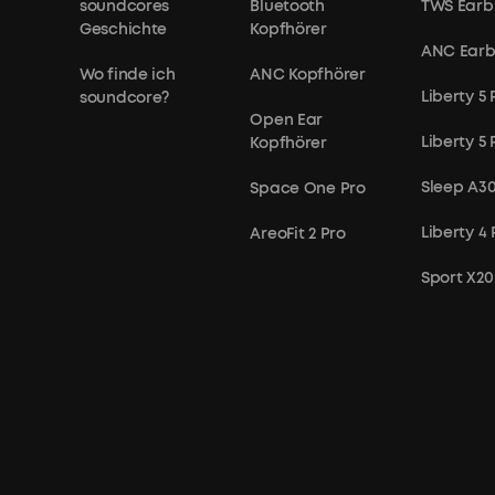
soundcores
Bluetooth
TWS Earb
Geschichte
Kopfhörer
ANC Ear
Wo finde ich
ANC Kopfhörer
Liberty 5 
soundcore?
Open Ear
Liberty 5
Kopfhörer
Sleep A3
Space One Pro
Liberty 4 
AreoFit 2 Pro
Sport X20