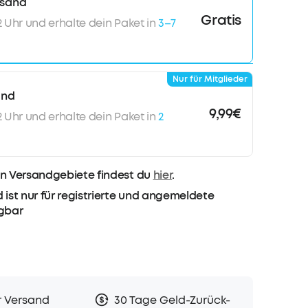
rsand
Gratis
12 Uhr und erhalte dein Paket in
3–7
Nur für Mitglieder
and
9,99€
12 Uhr und erhalte dein Paket in
2
n Versandgebiete findest du
hier
.
 ist nur für registrierte und angemeldete
ügbar
r Versand
30 Tage Geld-Zurück-