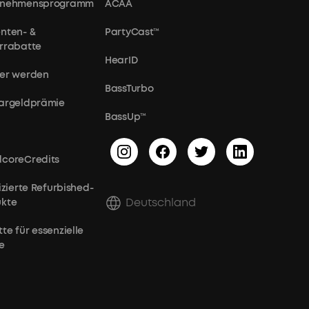
rnehmensprogramm
ACAA
nten- &
PartyCast™
rrabatte
HearID
er werden
BassTurbo
argeldprämie
BassUp™
coreCredits
fizierte Refurbished-
Deutschland
ukte
te für essenzielle
e