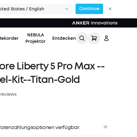
Continue
ited States / English
NEBULA
Rekorder
Entdecken
Projektor
re Liberty 5 Pro Max --
el-Kit--Titan-Gold
 reviews
Einloggen
Meine Bestellung
verfolgen
atenzahlungsoptionen verfügbar.
Lade Freunde ein & erhalte