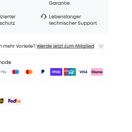
Garantie
zierter
Lebenslanger
schutz
technischer Support
h mehr Vorteile?
Werde jetzt zum Mitglied
sand
Preise für ausgewähte Produkte
hode
sgeschenk
teile mit soundcoreCredits
Mehr erfahren