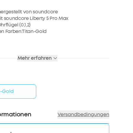
bis zu 80€ pro Empfehlung
, hergestellt von soundcore
it soundcore Liberty 5 Pro Max
rflügel (0,1,2)
 den Farben:Titan-Gold
Mehr erfahren
n-Gold
ormationen
Versandbedingungen