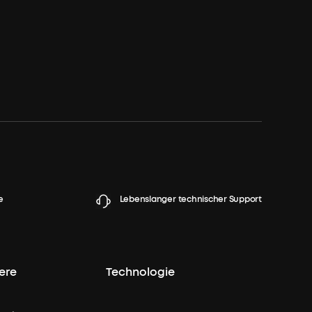
ormationen
ngungen
rsand
2 Uhr
Gratis
dein
e
Lebenslanger technischer Support
and
2
9,99€
lte
n
2
ere
Technologie