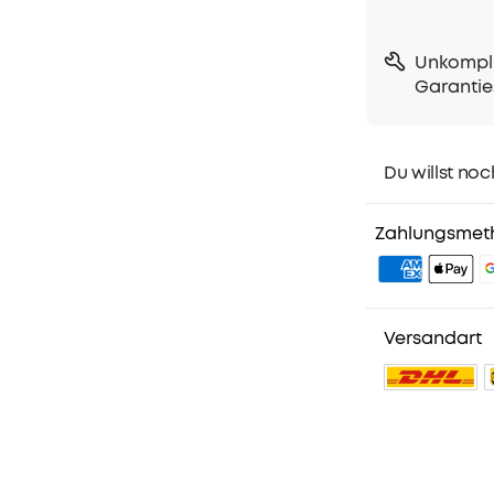
Unkompli
Garantie
Du willst noc
1. Priority-Ver
2. Mitglieder-
Zahlungsmet
3. Geburtstag
4. Weitere Vor
Versandart
No reviews