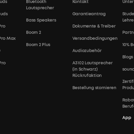
uds
Bluetooth
Kontakt
Unte
Lautsprecher
buds
Garantieantrag
Stude
Bass Speakers
Lehre
Pro
Dokumente & Treiber
Boom 2
Partn
hier
 Pro Max
Versandbedingungen
Boom 2 Plus
10% B
0
Audiozubehör
Blogs
Pro
A3102 Lautsprecher
(in Schwarz)
sound
Rückrufaktion
Zerti
Bestellung stornieren
Prod
Rabat
Beruf
Wir
App
bieten: