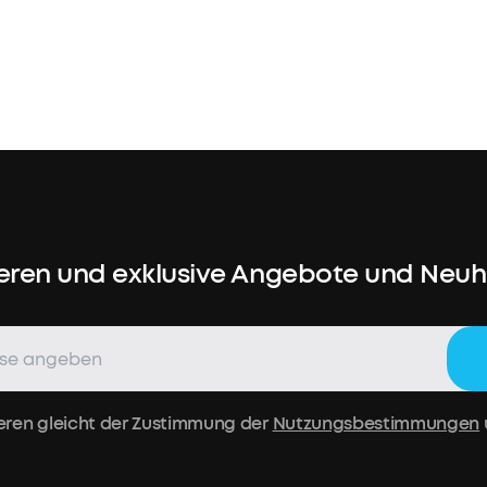
farbe
Titan-
Gold
14,99€
Mehrere
Ratenzahl
eren und exklusive Angebote und Neuhe
verfügbar.
•
Originalteile,
hergestellt
von
Mehr
soundcore
eren gleicht der Zustimmung der
Nutzungsbestimmungen
erfahren
•
Kompatibel