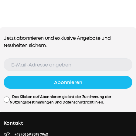
Schwarz
14,99€
Mehrere
Jetzt abonnieren und exklusive Angebote und
Ratenzahlungsoptionen
Neuheiten sichern.
verfügbar.
•
Originalteile,
hergestellt
von
Abonnieren
soundcore
n
•
Das Klicken auf Abonnieren gleicht der Zustimmung der
Kompatibel
Nutzungsbestimmungen
und
Datenschutzrichtlinien
.
mit
Versandinformationen
soundcore
Versandbedingungen
Liberty
Kontakt
5
Pro
Standardversand
+49 (0) 69 9579 7960