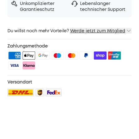
Unkomplizierter
Lebenslanger
Garantieschutz
technischer Support
Du willst noch mehr Vorteile?
Werde jetzt zum Mitglied
1. Priority-Versand
2. Mitglieder-Preise für ausgewähte Produkte
Zahlungsmethode
3. Geburtstagsgeschenk
4. Weitere Vorteile mit soundcoreCredits
Mehr erfahren
Versandart
No reviews
farbe