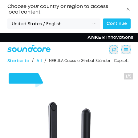
Choose your country or region to access
local content.
Continue
United States / English
/
/
Startseite
All
NEBULA Capsule Gimbal-Ständer - Capsule Serie
1/5
8€
Rabatt