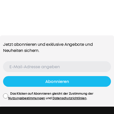
8,00€
49,99€
Rabatt
Mehrere
Ratenzahlungsoptionen
verfügbar.
Das
Angebot
Jetzt abonnieren und exklusive Angebote und
endet
Neuheiten sichern.
bald
Abonnieren
Code:
WS24D0719PD
8€
Das Klicken auf Abonnieren gleicht der Zustimmung der
Das Angebot
Nutzungsbestimmungen
und
Datenschutzrichtlinien
.
Rabatt
endet bald.
Leicht
KOPIEREN
und