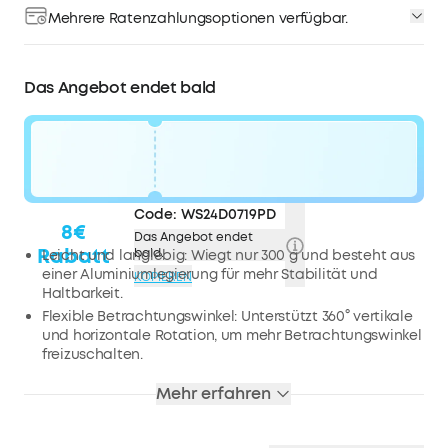
Mehrere Ratenzahlungsoptionen verfügbar.
Das Angebot endet bald
Code:
WS24D0719PD
8€
Das Angebot endet
Rabatt
bald.
Leicht und langlebig: Wiegt nur 300 g und besteht aus
einer Aluminiumlegierung für mehr Stabilität und
KOPIEREN
Haltbarkeit.
Flexible Betrachtungswinkel: Unterstützt 360° vertikale
und horizontale Rotation, um mehr Betrachtungswinkel
freizuschalten.
Breite Kompatibilität: Universelle 1/4-Zoll-
Mehr erfahren
Schraubbefestigung mit einer maximalen Tragfähigkeit
von 1 kg.