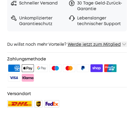
Schneller Versand
30 Tage Geld-Zurück-
Garantie
Unkomplizierter
Lebenslanger
Garantieschutz
technischer Support
Du willst noch mehr Vorteile?
Werde jetzt zum Mitglied
1. Priority-Versand
2. Mitglieder-Preise für ausgewähte Produkte
Zahlungsmethode
3. Geburtstagsgeschenk
4. Weitere Vorteile mit soundcoreCredits
Mehr erfahren
Versandart
2 reviews