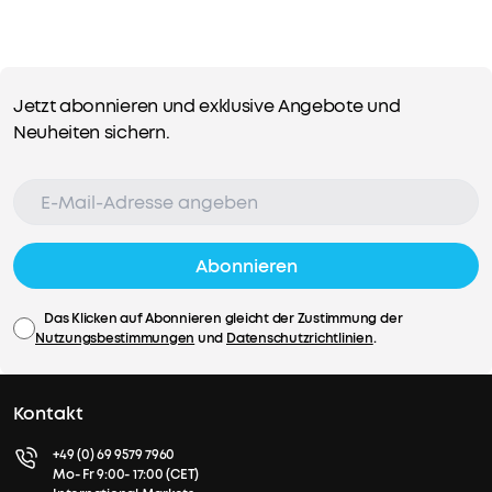
29,99€
Mehrere
Jetzt abonnieren und exklusive Angebote und
Ratenzahlungsoptionen
Neuheiten sichern.
verfügbar.
FEDERLEICHT
UND
KOMPAKT:
Abonnieren
Mit
n
den
Das Klicken auf Abonnieren gleicht der Zustimmung der
unmerklichen
Nutzungsbestimmungen
und
Datenschutzrichtlinien
.
269
Versandinformationen
g
Versandbedingungen
und
Kontakt
den
Standardversand
+49 (0) 69 9579 7960
schmalen
Mo- Fr 9:00- 17:00 (CET)
25
Bestelle bis 12 Uhr