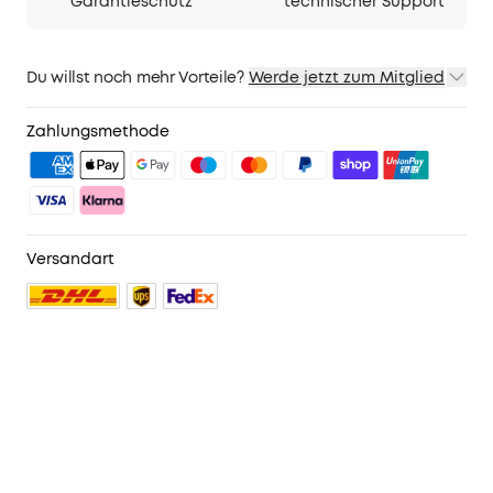
Garantieschutz
technischer Support
Du willst noch mehr Vorteile?
Werde jetzt zum Mitglied
1. Priority-Versand
2. Mitglieder-Preise für ausgewähte Produkte
Zahlungsmethode
3. Geburtstagsgeschenk
4. Weitere Vorteile mit soundcoreCredits
Mehr erfahren
Versandart
61 reviews
Farbe:
Schwarz