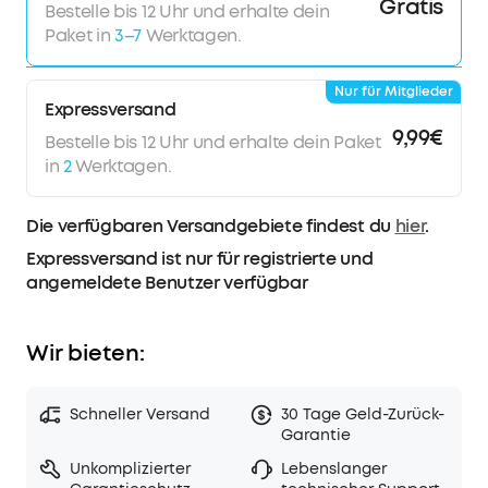
Gratis
Bestelle bis 12 Uhr und erhalte dein
Reise-Etui, 12 Monate Garantie und immer freundlichen
Paket in
Kundenservice.
3–7
Werktagen.
Nur für Mitglieder
Expressversand
9,99€
Bestelle bis 12 Uhr und erhalte dein Paket
in
2
Werktagen.
Die verfügbaren Versandgebiete findest du
hier
.
Expressversand ist nur für registrierte und
angemeldete Benutzer verfügbar
Wir bieten:
Schneller Versand
30 Tage Geld-Zurück-
Garantie
Unkomplizierter
Lebenslanger