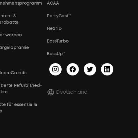
rnehmensprogramm
ACAA
nten- &
PartyCast™
rrabatte
HearID
er werden
BassTurbo
argeldprämie
BassUp™
coreCredits
fizierte Refurbished-
Deutschland
ukte
te für essenzielle
e