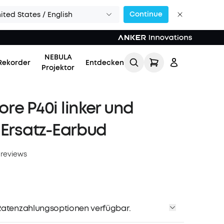
Continue
ited States / English
NEBULA
Rekorder
Entdecken
Projektor
re P40i linker und
 Ersatz-Earbud
 reviews
Einloggen
Meine Bestellung
verfolgen
atenzahlungsoptionen verfügbar.
Lade Freunde ein & erhalte