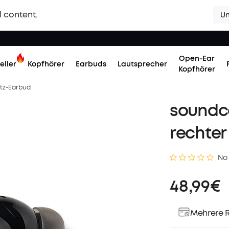
l content.
Un
Open-Ear
eller
Kopfhörer
Earbuds
Lautsprecher
Kopfhörer
atz-Earbud
soundco
rechter
No
48,99€
Mehrere R