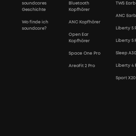
soundcores
Bluetooth
TWS Earb
Geschichte
Kopfhörer
ANC Ear
Wo finde ich
ANC Kopfhörer
Liberty 5 
soundcore?
Open Ear
Liberty 5
Kopfhörer
Sleep A3
Space One Pro
Liberty 4 
AreoFit 2 Pro
Sport X20