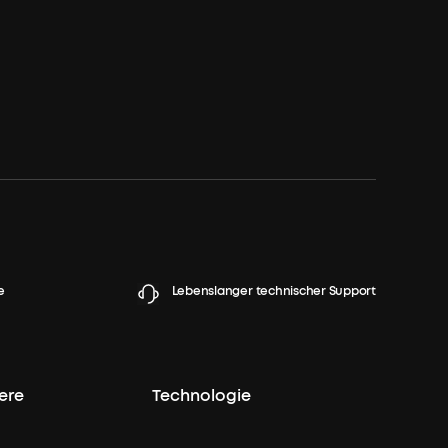
ormationen
ngungen
rsand
2 Uhr
Gratis
dein
and
e
Lebenslanger technischer Support
2
9,99€
lte
n
2
ere
Technologie