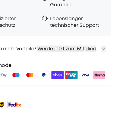
Garantie
zierter
Lebenslanger
schutz
technischer Support
h mehr Vorteile?
Werde jetzt zum Mitglied
sand
Preise für ausgewähte Produkte
hode
sgeschenk
teile mit soundcoreCredits
Mehr erfahren