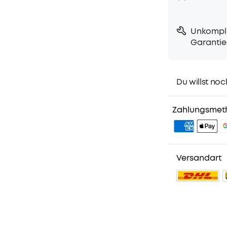
Unkompli
Garantie
Du willst noc
1. Priority-Ver
2. Mitglieder-
Zahlungsmet
3. Geburtstag
4. Weitere Vor
Versandart
No reviews