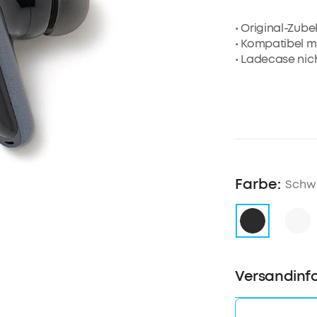
• Original-Zube
• Kompatibel m
• Ladecase nic
Farbe:
Schw
Versandinf