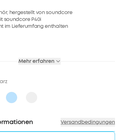
bis zu 80€ pro Empfehlung
hör, hergestellt von soundcore
it soundcore P40i
ht im Lieferumfang enthalten
Mehr erfahren
arz
ormationen
Versandbedingungen