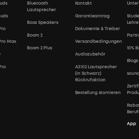
uds
Bluetooth
Kontakt
Unte
Lautsprecher
buds
Garantieantrag
Stude
Bass Speakers
Lehre
Pro
Dokumente & Treiber
hier
Boom 2
Partn
 Pro Max
Versandbedingungen
Boom 2 Plus
10% B
0
Audiozubehör
Blogs
Pro
A3102 Lautsprecher
(in Schwarz)
sound
Rückrufaktion
Zerti
Bestellung stornieren
Prod
Rabat
Beruf
Wir
bieten:
App