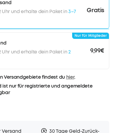
rsand
Gratis
12 Uhr und erhalte dein Paket in
3–7
Nur für Mitglieder
and
9,99€
12 Uhr und erhalte dein Paket in
2
n Versandgebiete findest du
hier
.
 ist nur für registrierte und angemeldete
ügbar
r Versand
30 Tage Geld-Zurück-