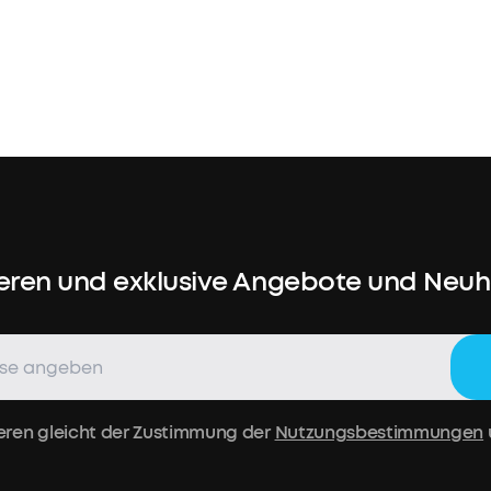
Farbe:
Schw
48,99€
Mehrere
Ratenzahl
verfügbar.
eren und exklusive Angebote und Neuhe
•
Original-
Zubehör,
hergestellt
Mehr
von
eren gleicht der Zustimmung der
Nutzungsbestimmungen
erfahren
soundcore
•
Kompatibel