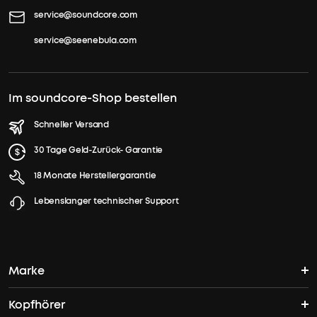
laden
service@soundcore.com
bietet
service@seenebula.com
10h
Musikgenuss
und
mit
Im soundcore-Shop bestellen
dem
Ladecase
Schneller Versand
42h.
30 Tage Geld-Zurück- Garantie
r
18 Monate Herstellergarantie
Lebenslanger technischer Support
Reise-
Gratis
Etui für
AeroFit Serie
0,00€
19,99€
Marke
Kopfhörer
soundcores Geschichte
Versandinformationen