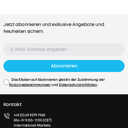
zu
hören.
Müheloses
Jetzt abonnieren und exklusive Angebote und
Laden
Neuheiten sichern.
für
längere
Spielzeit:
Lege
das
Case
Abonnieren
auf
ein
Das Klicken auf Abonnieren gleicht der Zustimmung der
kabelloses
Nutzungsbestimmungen
und
Datenschutzrichtlinien
.
Ladegerät
für
einfaches
Kontakt
Laden
ohne
+49 (0) 69 9579 7960
Verheddern.
Mo- Fr 9:00- 17:00 (CET)
International Markets
Einmal