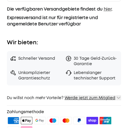
Die verfügbaren Versandgebiete findest du
hier
.
Expressversand ist nur für registrierte und
angemeldete Benutzer verfügbar
Wir bieten:
Schneller Versand
30 Tage Geld-Zurück-
Garantie
Unkomplizierter
Lebenslanger
Garantieschutz
technischer Support
Du willst noch mehr Vorteile?
Werde jetzt zum Mitglied
1. Priority-Versand
2. Mitglieder-Preise für ausgewähte Produkte
Zahlungsmethode
3. Geburtstagsgeschenk
4. Weitere Vorteile mit soundcoreCredits
Mehr erfahren