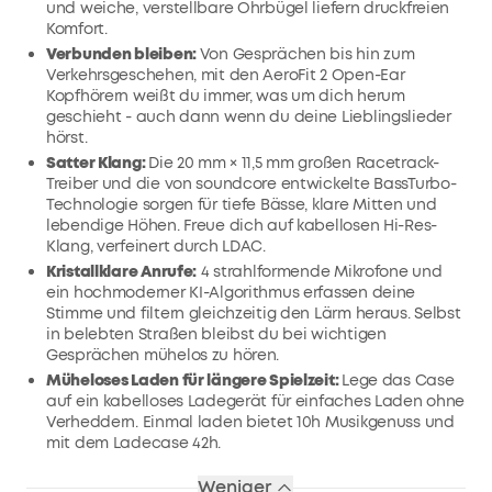
und weiche, verstellbare Ohrbügel liefern druckfreien
Komfort.
Verbunden bleiben:
Von Gesprächen bis hin zum
Verkehrsgeschehen, mit den AeroFit 2 Open-Ear
Kopfhörern weißt du immer, was um dich herum
geschieht - auch dann wenn du deine Lieblingslieder
hörst.
Satter Klang:
Die 20 mm × 11,5 mm großen Racetrack-
Treiber und die von soundcore entwickelte BassTurbo-
Technologie sorgen für tiefe Bässe, klare Mitten und
lebendige Höhen. Freue dich auf kabellosen Hi-Res-
Klang, verfeinert durch LDAC.
Kristallklare Anrufe:
4 strahlformende Mikrofone und
ein hochmoderner KI-Algorithmus erfassen deine
Stimme und filtern gleichzeitig den Lärm heraus. Selbst
in belebten Straßen bleibst du bei wichtigen
Gesprächen mühelos zu hören.
Müheloses Laden für längere Spielzeit:
Lege das Case
auf ein kabelloses Ladegerät für einfaches Laden ohne
Verheddern. Einmal laden bietet 10h Musikgenuss und
mit dem Ladecase 42h.
Weniger