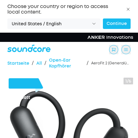
Choose your country or region to access
local content.
Continue
United States / English
Ореn-Ear
/
/
/
Startseite
All
AeroFit 2 (Generalüberholt)
Kopfhörer
1/6
26€
Rabatt