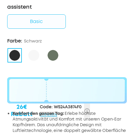
assistent
Basic
Farbe:
Schwarz
26€
Code:
WS24A3874F0
Rabatt
Komfort den ganzen Tag:
Erlebe höchste
KOPIEREN
Atmungsaktivität und Komfort mit unseren Open-Ear
Kopfhörern. Das unaufdringliche Design mit
Luftleittechnologie, eine doppelt gewölbte Oberfläche