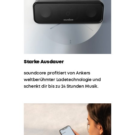
ENORME
SPIELZEIT
:
Ankers
Versandart
führende
Batterietechnologie
garantiert
dir
eine
Akkuleistung
von
Starke Ausdauer
24
soundcore profitiert von Ankers
Stunden
weltberühmter Ladetechnologie und
oder
schenkt dir bis zu 24 Stunden Musik.
etwa
480
Titeln.
Mehr
als
genug
für
ein