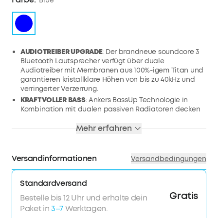
Blue
AUDIOTREIBER UPGRADE
: Der brandneue soundcore 3
Bluetooth Lautsprecher verfügt über duale
Audiotreiber mit Membranen aus 100%-igem Titan und
garantieren kristallklare Höhen von bis zu 40kHz und
verringerter Verzerrung.
KRAFTVOLLER BASS
: Ankers BassUp Technologie in
Kombination mit dualen passiven Radiatoren decken
Tonleitern selbst im Tiefenbereich detailliert und
weitflächig ab. Das Ergebnis: Tiefer, intensiver Boom-
Mehr erfahren
Effekt für deine Lieblingsmusik!
16W STEREO SOUND
: Der fortschrittliche Stereoklang
sorgt für immersiven Rundum-Sound, der sowie
Versandinformationen
Versandbedingungen
zuhause als auch draußen im Freien beeindruckt.
ENORME SPIELZEIT
: Ankers führende
Standardversand
Batterietechnologie garantiert dir eine Akkuleistung
Gratis
von 24 Stunden oder etwa 480 Titeln. Mehr als genug
Bestelle bis 12 Uhr und erhalte dein
für ein komplettes Wochenende an Partys!
Paket in
3–7
Werktagen.
ABSOLUT WASSERDICHT
: Egal ob Strand, Pool, Regen