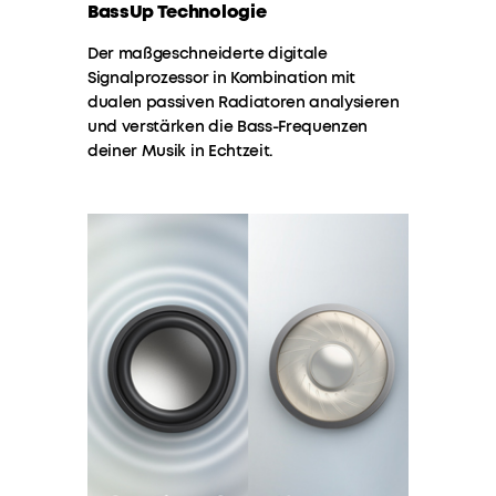
r für
BassUp Technologie
und
Expressversand
tglieder
garantieren
Der maßgeschneiderte digitale
Bestelle bis 12
kristallklare
9,99€
Signalprozessor in Kombination mit
Uhr und erhalte
Höhen
dualen passiven Radiatoren analysieren
dein Paket in
2
von
und verstärken die Bass-Frequenzen
Werktagen.
bis
deiner Musik in Echtzeit.
zu
40kHz
und
verringerter
Verzerrung.
KRAFTVOLLER
BASS
:
hier
Ankers
BassUp
Technologie
in
Kombination
mit
dualen