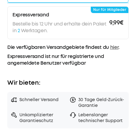
oder Dusche - der IPX7 Schutz bietet dir ideale Abwehr
Nur für Mitglieder
gegen Wasser, auch bei vollständigem Untertauchen!
Expressversand
9,99€
Bestelle bis 12 Uhr und erhalte dein Paket
in
2
Werktagen.
Die verfügbaren Versandgebiete findest du
hier
.
Expressversand ist nur für registrierte und
angemeldete Benutzer verfügbar
Wir bieten:
Schneller Versand
30 Tage Geld-Zurück-
Garantie
Unkomplizierter
Lebenslanger
Garantieschutz
technischer Support