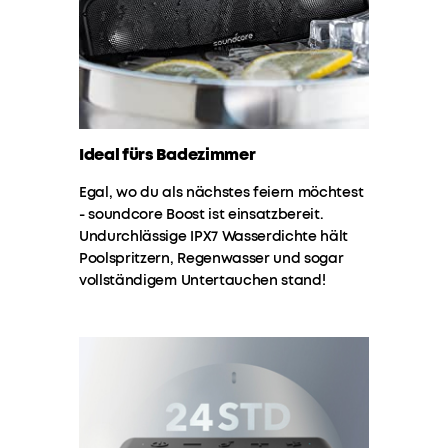
Vorteile?
16W
Werde
STEREO
jetzt
SOUND
:
zum
Der
Mitglied
fortschrittliche
1.
Stereoklang
Priority-
Zahlungsmethode
sorgt
Versand
Ideal fürs Badezimmer
für
2.
immersiven
Mitglieder-
Egal, wo du als nächstes feiern möchtest
Rundum-
Preise
- soundcore Boost ist einsatzbereit.
für
Sound,
Undurchlässige IPX7 Wasserdichte hält
ausgewähte
der
Poolspritzern, Regenwasser und sogar
Produkte
sowie
vollständigem Untertauchen stand!
3.
zuhause
Geburtstagsgeschenk
als
4.
auch
Weitere
draußen
Vorteile
mit
im
soundcoreCredits
Freien
Mehr
beeindruckt.
erfahren