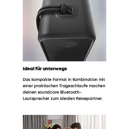
Abwehr
gegen
Wasser,
auch
bei
vollständigem
Untertauchen!
Ideal für unterwegs
Das kompakte Format in Kombination mit
einer praktischen Trageschlaufe machen
deinen soundcore Bluetooth-
Lautsprecher zum idealen Reisepartner.