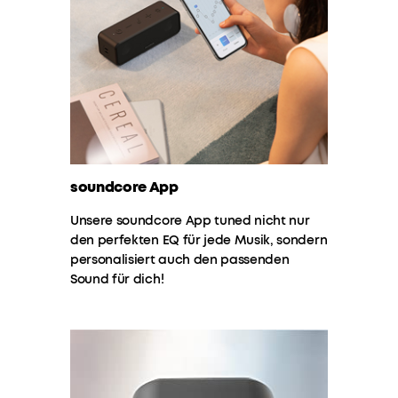
komplettes
Wochenende
an
Partys!
ABSOLUT
WASSERDICHT
:
Egal
ob
Strand,
soundcore App
Pool,
Regen
Unsere soundcore App tuned nicht nur
oder
den perfekten EQ für jede Musik, sondern
Dusche
personalisiert auch den passenden
-
Sound für dich!
der
IPX7
Schutz
bietet
dir
ideale