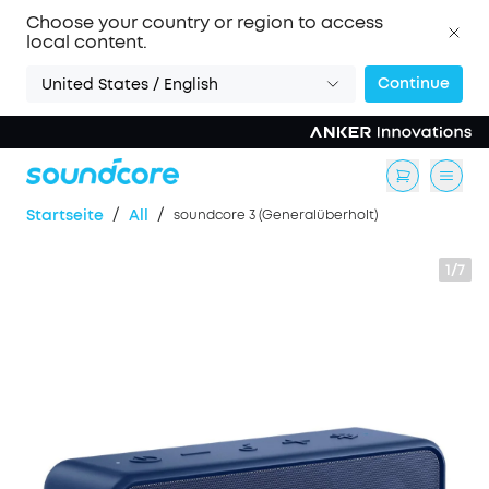
Choose your country or region to access
local content.
Continue
United States / English
/
/
Startseite
All
soundcore 3 (Generalüberholt)
1/7