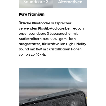
passiven
Radiatoren
decken
Pure Titanium
Tonleitern
selbst
Übliche Bluetooth-Lautsprecher
Wir
im
verwenden Plastik-Audiotreiber, jedoch
bieten:
Tiefenbereich
unser soundcore 3 Lautsprecher mit
detailliert
Audiotreibern aus 100%-igem Titan
und
ausgestattet, für kraftvollen High Fidelity
Schneller
30 Tage
weitflächig
Sound mit 16W mit kristallklaren Höhen
Versand
Geld-
ab.
Zurück-
von bis zu 40kHz.
Garantie
Das
Ergebnis:
Unkomplizierter
Lebenslanger
Tiefer,
Garantieschutz
technischer
intensiver
Support
Boom-
Effekt
für
Du willst
deine
noch
Lieblingsmusik!
mehr