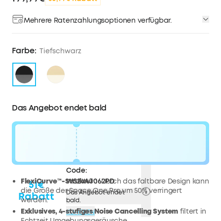
Mehrere Ratenzahlungsoptionen verfügbar.
Farbe:
Tiefschwarz
Das Angebot endet bald
Code:
FlexiCurve™-Struktur：
WS24A3062PD
Durch das faltbare Design kann
51€
die Größe der Space One Pro um 50% verringert
Das Angebot endet
Rabatt
werden.
bald.
Exklusives, 4-stufiges Noise Cancelling System
filtert in
KOPIEREN
Echtzeit Umgebungsgeräusche.