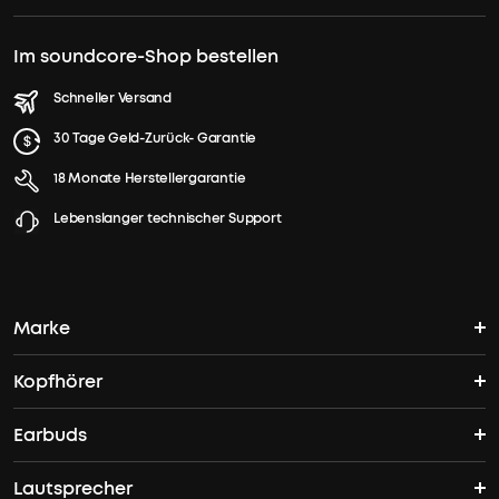
Im soundcore-Shop bestellen
Schneller Versand
30 Tage Geld-Zurück- Garantie
18 Monate Herstellergarantie
Lebenslanger technischer Support
Marke
Kopfhörer
soundcores Geschichte
Earbuds
Bluetooth Kopfhörer
Wo finde ich soundcore?
Lautsprecher
TWS Earbuds
ANC Kopfhörer