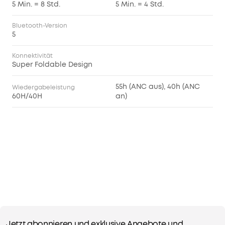
5 Min. = 8 Std.
5 Min. = 4 Std.
Bluetooth-Version
5
Konnektivität
Super Foldable Design
55h (ANC aus), 40h (ANC
Wiedergabeleistung
60H/40H
an)
Jetzt abonnieren und exklusive Angebote und