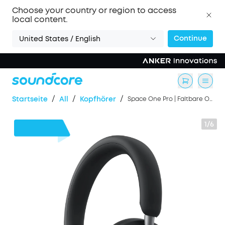
Choose your country or region to access
local content.
Continue
United States / English
/
/
/
Startseite
All
Kopfhörer
Space One Pro | Faltbare Over-Ear Kopfhörer
1/6
51€
Rabatt