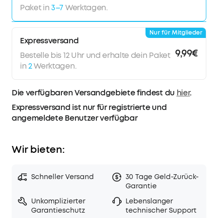
Paket in
3–7
Werktagen.
Nur für Mitglieder
Expressversand
9,99€
Bestelle bis 12 Uhr und erhalte dein Paket
in
2
Werktagen.
Die verfügbaren Versandgebiete findest du
hier
.
Expressversand ist nur für registrierte und
angemeldete Benutzer verfügbar
Wir bieten:
Schneller Versand
30 Tage Geld-Zurück-
Garantie
Unkomplizierter
Lebenslanger
Garantieschutz
technischer Support