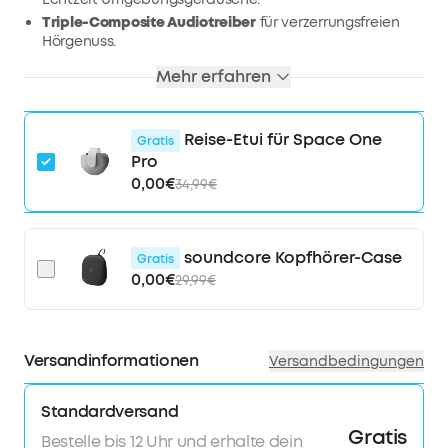
Triple-Composite Audiotreiber
für verzerrungsfreien
Hörgenuss.
Lange Wiedergabe:
40h mit ANC, 60h ohne ANC. Ultra-
Mehr erfahren
schnelles laden 5 Min. = 8 Std.
Tragekomfort für den ganzen Tag:
Durch
druckentlastenden Kopfbügel und weiche
Reise-Etui für Space One
Gratis
Ohrmuscheln genießt du deine Musik länger.
Pro
0,00€
34,99€
soundcore Kopfhörer-Case
Gratis
0,00€
29,99€
Versandinformationen
Versandbedingungen
Standardversand
Gratis
Bestelle bis 12 Uhr und erhalte dein