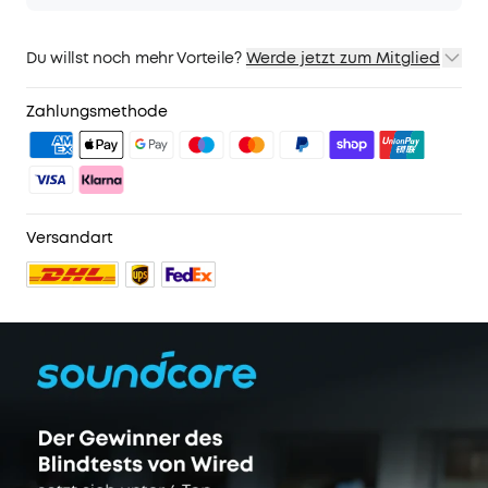
Du willst noch mehr Vorteile?
Werde jetzt zum Mitglied
1. Priority-Versand
2. Mitglieder-Preise für ausgewähte Produkte
Zahlungsmethode
3. Geburtstagsgeschenk
4. Weitere Vorteile mit soundcoreCredits
Mehr erfahren
Versandart