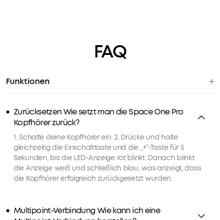
Preise
für
ausgewähte
Produkte
FAQ
3.
Geburtstagsgeschenk
4.
Weitere
Funktionen
Vorteile
mit
soundcoreCredits
Zurücksetzen Wie setzt man die Space One Pro
Mehr
erfahren
Kopfhörer zurück?
1. Schalte deine Kopfhörer ein. 2. Drücke und halte
gleichzeitig die Einschalttaste und die „+“-Taste für 5
Versandart
Sekunden, bis die LED-Anzeige rot blinkt. Danach blinkt
die Anzeige weiß und schließlich blau, was anzeigt, dass
die Kopfhörer erfolgreich zurückgesetzt wurden.
Multipoint-Verbindung Wie kann ich eine