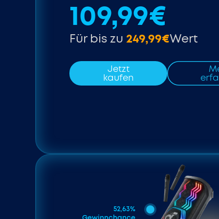
109,99€
Für bis zu
249,99€
Wert
Jetzt
M
kaufen
erf
52,63%
Gewinnchance