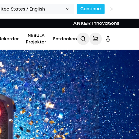
Continue
ited States / English
NEBULA
Rekorder
Entdecken
Projektor
Einloggen
Meine Bestellung
verfolgen
Lade Freunde ein & erhalte