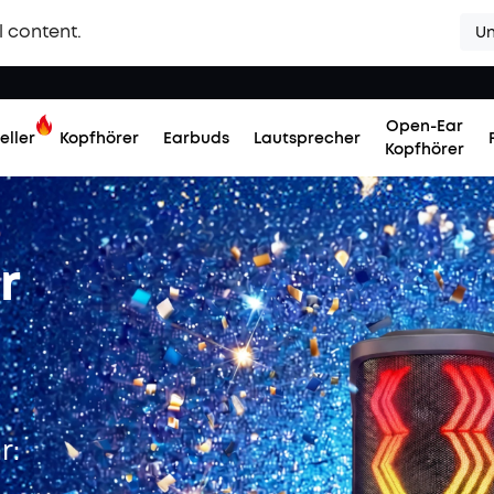
l content.
Un
Open-Ear
eller
Kopfhörer
Earbuds
Lautsprecher
Kopfhörer
r
r: