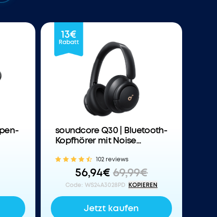
13€
Rabatt
Open-
soundcore Q30 | Bluetooth-
Kopfhörer mit Noise
Cancelling
102 reviews
56,94€
69,99€
Code
:
WS24A3028PD
KOPIEREN
Jetzt kaufen