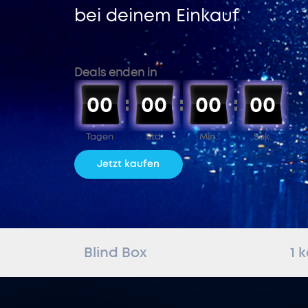
bei deinem Einkauf
Deals enden in
00
00
00
00
Tagen
Std.
Min.
Sek.
Jetzt kaufen
Blind Box
1 