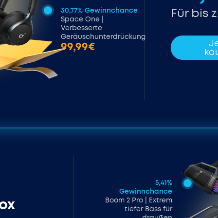
Für bis 
30,77% Gewinnchance
Space One |
Verbesserte
Geräuschunterdrückung
Je
99,99€
ka
5,41%
Gewinnchance
Box
Boom 2 Pro | Extrem
tiefer Bass für
draußen