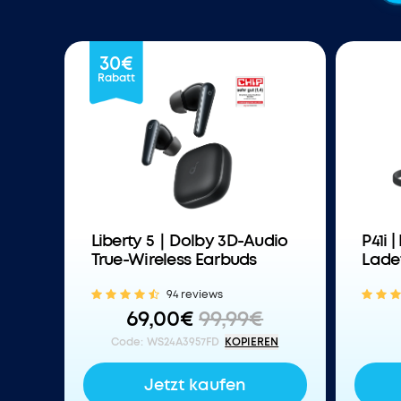
30€
Rabatt
Liberty 5｜Dolby 3D-Audio
P41i 
True-Wireless Earbuds
Lade
94 reviews
69,00€
99,99€
Code
:
WS24A3957FD
KOPIEREN
Jetzt kaufen