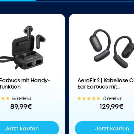
| Earbuds mit Handy-
AeroFit 2 | Kabellose 
funktion
Ear Earbuds mit
anpassbarem Halt
66 reviews
73 reviews
89,99€
129,99€
Jetzt kaufen
Jetzt kaufen