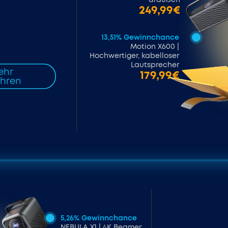
249,99€
13,51% Gewinnchance
Motion X600 |
Hochwertiger, kabelloser
Lautsprecher
ehr
179,99€
ahren
5,26% Gewinnchance
NEBULA X1 | 4K Beamer