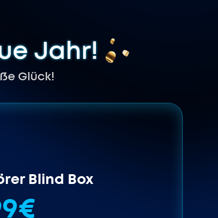
eue Jahr!
ße Glück!
rer Blind Box
99€