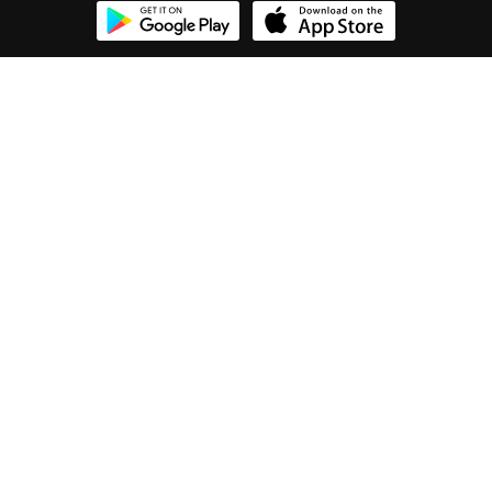
Zertifizierte Refurbished-Produkte
Rabatte für essenzielle Berufe
Deutschland
Copyright © 2022 Anker Technology (UK) Ltd 08766135
Über uns
Versandbedingungen
Widerrufsbelehrung
Datenschutzrichtlinien
Nutzungsbedingungen
Impressum
Cookies-Mitteilung
Cookie-Einstellungen