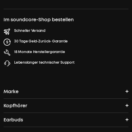
Im soundcore-Shop bestellen
Schneller Versand
30 Tage Geld-Zurück- Garantie
18 Monate Herstellergarantie
Lebenslanger technischer Support
Marke
Kopfhörer
soundcores Geschichte
Earbuds
Bluetooth Kopfhörer
Wo finde ich soundcore?