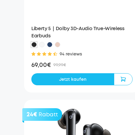
Liberty 5｜Dolby 3D-Audio True-Wireless
Earbuds
94 reviews
69,00€
99,99€
Jetzt kaufen
24€
Rabatt