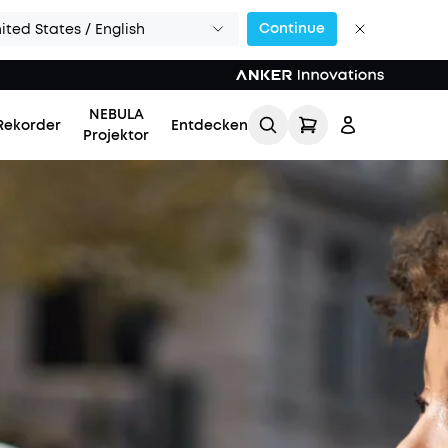
Continue
ited States / English
NEBULA
Rekorder
Entdecken
Projektor
Einloggen
Meine Bestellung
verfolgen
Lade Freunde ein & erhalte