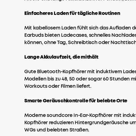
Einfacheres Laden für tägliche Routinen
Mit kabellosem Laden fühlt sich das Aufladen de
Earbuds bieten Ladecases, schnelles Nachladen
können, ohne Tag, Schreibtisch oder Nachttisch
Lange Akkulaufzeit, die mithält
Gute Bluetooth-Kopfhörer mit induktivem Laden 
Modellen bis zu 48, 50 oder sogar 60 Stunden 
Workouts oder Filmen liefert.
Smarte Geräuschkontrolle für belebte Orte
Moderne soundcore In-Ear-Kopfhörer mit indukt
Kopfhörer reduzieren Hintergrundgeräusche um b
WGs und belebten Straßen.