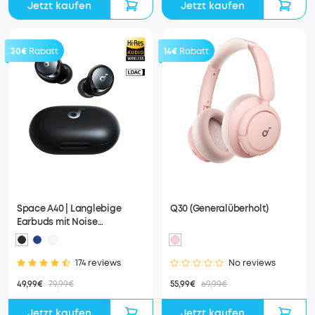
Jetzt kaufen
Jetzt kaufen
30€
Rabatt
14€
Rabatt
Space A40 | Langlebige
Q30 (Generalüberholt)
Earbuds mit Noise
Cancelling
174 reviews
No reviews
49,99€
79,99€
55,99€
69,99€
Jetzt kaufen
Jetzt kaufen