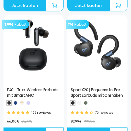
Jetzt kaufen
Jetzt kaufen
3,99€
Rabatt
17€
Rabatt
P40i | True-Wireless Earbuds
Sport X20 | Bequeme In-Ear
mit Smart ANC
Sport Earbuds mit Ohrhaken
163 reviews
75 reviews
66,00€
69,99€
82,99€
99,99€