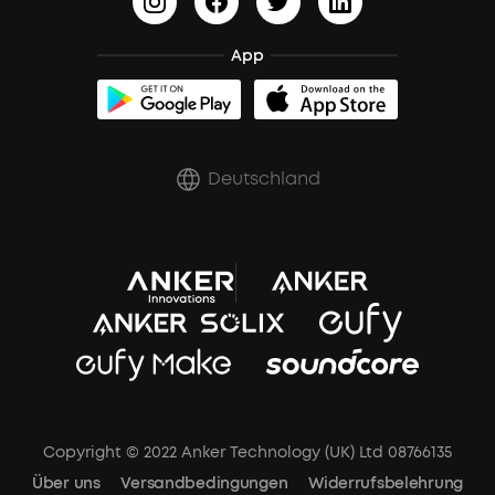
BassUp™
soundcoreCredits
Bestellung stornieren
App
Zertifizierte Refurbished-Produkte
Rabatte für essenzielle Berufe
Deutschland
Copyright © 2022 Anker Technology (UK) Ltd 08766135
Über uns
Versandbedingungen
Widerrufsbelehrung