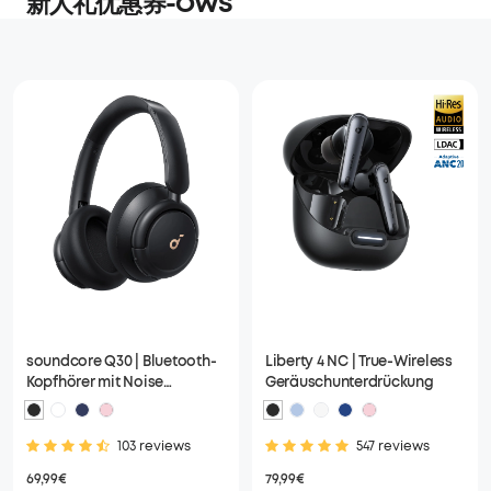
新人礼优惠券-OWS
soundcore Q30 | Bluetooth-
Liberty 4 NC | True-Wireless
Kopfhörer mit Noise
Geräuschunterdrückung
Cancelling
103 reviews
547 reviews
69,99€
79,99€