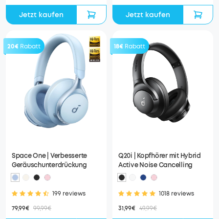
Jetzt kaufen
Jetzt kaufen
20€
Rabatt
18€
Rabatt
Space One | Verbesserte
Q20i | Kopfhörer mit Hybrid
Geräuschunterdrückung
Active Noise Cancelling
199 reviews
1018 reviews
79,99€
99,99€
31,99€
49,99€