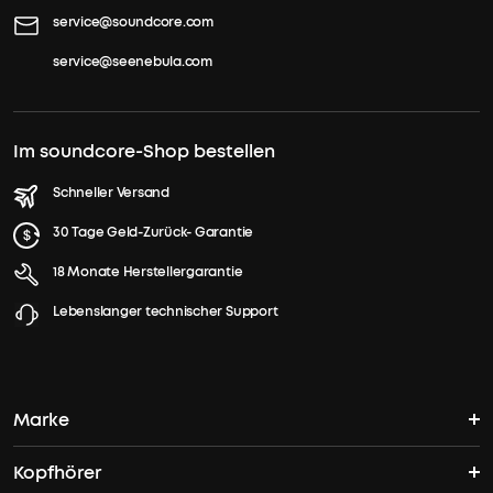
service@soundcore.com
service@seenebula.com
Im soundcore-Shop bestellen
Schneller Versand
30 Tage Geld-Zurück- Garantie
18 Monate Herstellergarantie
Lebenslanger technischer Support
Marke
Kopfhörer
soundcores Geschichte