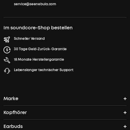
service@seenebula.com
Im soundcore-Shop bestellen
Schneller Versand
30 Tage Geld-Zurück- Garantie
18 Monate Herstellergarantie
Lebenslanger technischer Support
Marke
Kopfhörer
soundcores Geschichte
Earbuds
Bluetooth Kopfhörer
Wo finde ich soundcore?