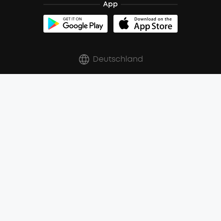
App
Zertifizierte Refurbished-Produkte
Rabatte für essenzielle Berufe
Deutschland
Copyright © 2022 Anker Technology (UK) Ltd 08766135
Über uns
Versandbedingungen
Widerrufsbelehrung
Datenschutzrichtlinien
Nutzungsbedingungen