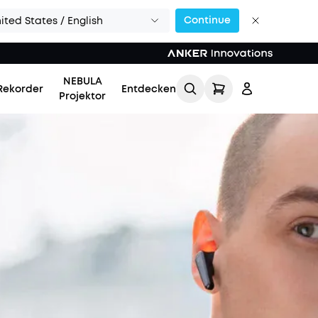
Continue
ited States / English
NEBULA
Rekorder
Entdecken
Projektor
Einloggen
Meine Bestellung
verfolgen
Lade Freunde ein & erhalte