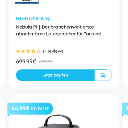
Neuerscheinung
Nebula P1｜Der branchenweit erste
abnehmbare Lautsprecher für Ton und
Bilder der Extraklasse
14 reviews
699,99€
799,99€
Jetzt kaufen
66,99€
Rabatt