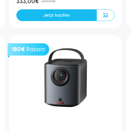
333,00€
399,99€
Jetzt kaufen
180€
Rabatt