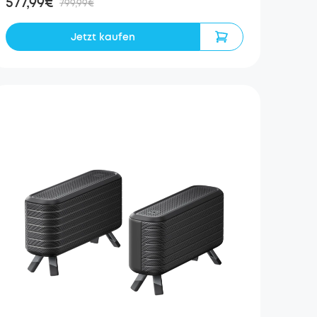
577,99€
799,99€
Jetzt kaufen