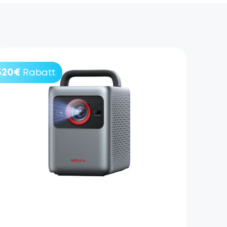
320€
Rabatt