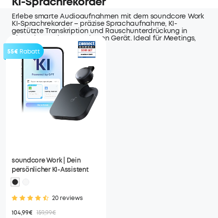
KI-Sprachrekorder
Erlebe smarte Audioaufnahmen mit dem soundcore Work
KI-Sprachrekorder – präzise Sprachaufnahme, KI-
gestützte Transkription und Rauschunterdrückung in
einem kompakten, tragbaren Gerät. Ideal für Meetings,
Vorträge und Reisen.
55€
Rabatt
soundcore Work | Dein
persönlicher KI-Assistent
20 reviews
104,99€
159,99€