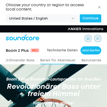
Choose your country or region to access
local content.
Continue
United States / English
Boom 2 Plus
Technische Daten
NEU
Jetzt kaufen
Dröhnender Bass
Bereit für Abenteuer
Benutzerdefini
Boom 2 Plus Bluetooth-Lautsprecher für draußen
Revolutionärer Bass unter
freiem Himmel
Klarer, lauter, stärker