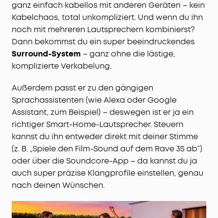
ganz einfach kabellos mit anderen Geräten – kein
Bluetooth-Partybox. Passe dort EQ-Einstellungen,
Kabelchaos, total unkompliziert. Und wenn du ihn
die Lichtshow, die Stimmeffekte und den Hall
nach deinen Vorlieben an.
noch mit mehreren Lautsprechern kombinierst?
Dann bekommst du ein super beeindruckendes
Surround-System
– ganz ohne die lästige,
komplizierte Verkabelung.
Außerdem passt er zu den gängigen
Sprachassistenten (wie Alexa oder Google
Assistant, zum Beispiel) – deswegen ist er ja ein
richtiger Smart-Home-Lautsprecher. Steuern
kannst du ihn entweder direkt mit deiner Stimme
(z. B. „Spiele den Film-Sound auf dem Rave 3S ab“)
oder über die Soundcore-App – da kannst du ja
auch super präzise Klangprofile einstellen, genau
nach deinen Wünschen.