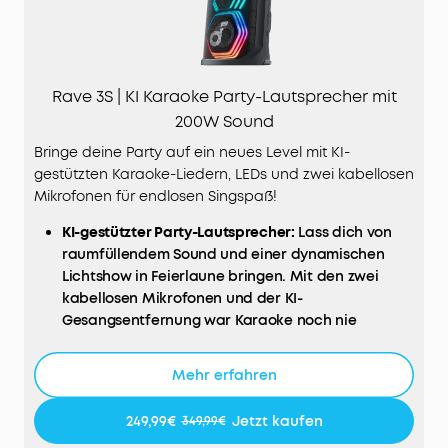
Rave 3S | KI Karaoke Party-Lautsprecher mit
200W Sound
Bringe deine Party auf ein neues Level mit KI-
gestützten Karaoke-Liedern, LEDs und zwei kabellosen
Mikrofonen für endlosen Singspaß!
KI-gestützter Party-Lautsprecher:
Lass dich von
raumfüllendem Sound und einer dynamischen
Lichtshow in Feierlaune bringen. Mit den zwei
kabellosen Mikrofonen und der KI-
Gesangsentfernung war Karaoke noch nie
einfacher.
200W kraftvoller Sound:
Erlebe satte 200 Watt
Mehr erfahren
Leistung und tiefen Bass dank eines 6,5 Zoll
Woofers und drei 2,5 Zoll Breitbandlautsprechern.
249,99€
Jetzt kaufen
349,99€
Mit dieser Power übertönst du alles – ideal, für