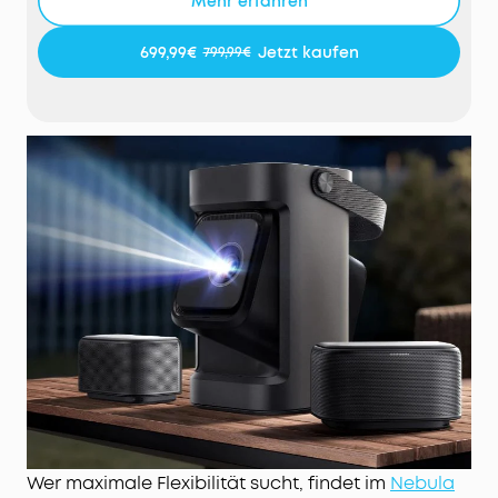
Mehr erfahren
Außergewöhnliche Helligkeit und Klarheit:
Mit 650
ANSI-Lumen und einer 1080p Full-HD-Auflösung
699,99€
Jetzt kaufen
799,99€
liefert der Projektor beeindruckend scharfe und
klare Bilder. Die NebulaMaster-Engine sorgt für
lebendige Farben, während MEMC besonders
flüssige Bewegungen ermöglicht. Das vollständig
aus Metall gefertigte Laser-Optik-System
verbessert zudem die Wärmeableitung um 100%
und gewährleistet dadurch dauerhaft stabile,
klare Bildqualität.
Sofortige Anpassung & mühelose Wiedergabe:
IEA
4.0 Echtzeit-Autofokus und Trapezkorrektur
sorgen für Bildschärfe, während der bis zu 130°
verstellbare Weitwinkel mit integrierter
Doppelarmhalterung eine Deckenprojektion
ermöglicht. Das robuste Design verhindert
Bildverwacklungen.
Filmabende in Kinoqualität:
Erlebe echtes Kino-
Feeling mit einer Projektionsgröße von bis zu 180
Wer maximale Flexibilität sucht, findet im
Nebula
Zoll. Das kompakte Gehäuse wiegt nur 2,3kg und