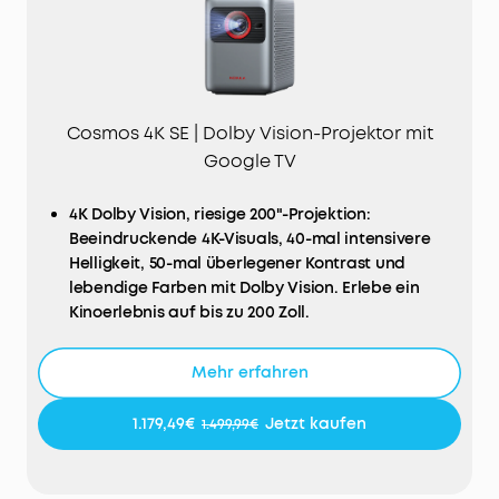
Cosmos 4K SE | Dolby Vision-Projektor mit
Google TV
4K Dolby Vision, riesige 200"-Projektion:
Beeindruckende 4K-Visuals, 40-mal intensivere
Helligkeit, 50-mal überlegener Kontrast und
lebendige Farben mit Dolby Vision. Erlebe ein
Kinoerlebnis auf bis zu 200 Zoll.
Google TV mit 4K Netflix: Genieße individuell
zugeschnittenen Content und streame Netflix in
Mehr erfahren
4K direkt über Google TV – ganz ohne zusätzliche
Dongles.
1.179,49€
Jetzt kaufen
1.499,99€
HybridBeam™-Technologie für High Brightness: Mit
der innovativen HybridBeam-Technologie, die
LED- und Laserlichtquellen kombiniert, erreichst