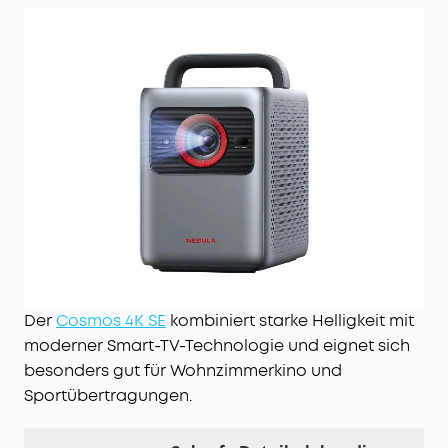
du 1.800 ANSI-Lumen sowie 1,07 Milliarden satte
Farben.
NebulaMaster™ Bild-Engine: Tauche ein in
hyperrealistische Bilder, optimierten Kontrast,
präzise Graustufen und Farben sowie flüssigere
Visuals.
EA 4.0 intelligentes Setup: Der Cosmos 4K SE passt
sich automatisch deiner Umgebung an, mit
Echtzeit-Autofokus, Trapezkorrektur,
Hinderniserkennung, Bildschirmkalibrierung,
Wandfarben- & Umgebungslichtanpassung und
mehr.
Der
Cosmos 4K SE
kombiniert starke Helligkeit mit
moderner Smart-TV-Technologie und eignet sich
besonders gut für Wohnzimmerkino und
Sportübertragungen.