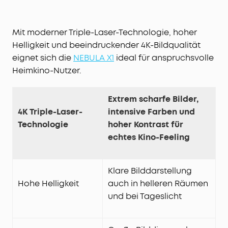
Bildgröße, Position und Klarheit automatisch ein –
mit einem Klick. Mit Spatial Recall speicherst du
deine bevorzugten Einstellungen für jeden Raum.
Mit moderner Triple-Laser-Technologie, hoher
Netflix in 4K – ganz offiziell:
Genieße über 10.000
Helligkeit und beeindruckender 4K-Bildqualität
Apps, einschließlich des 4K-Netflix mit Dolby Vision
eignet sich die
NEBULA X1
ideal für anspruchsvolle
via Google TV – ganz ohne Zusatzgeräte oder
Heimkino-Nutzer.
Dongles.
Extrem scharfe Bilder,
4K Triple-Laser-
intensive Farben und
Technologie
hoher Kontrast für
echtes Kino-Feeling
Klare Bilddarstellung
Hohe Helligkeit
auch in helleren Räumen
und bei Tageslicht