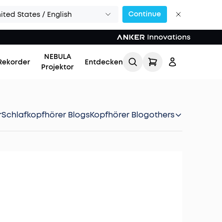
Continue
ited States / English
NEBULA
Rekorder
Entdecken
Projektor
r
Schlafkopfhörer Blogs
Kopfhörer Blog
others
Einloggen
Meine Bestellung
verfolgen
Lade Freunde ein & erhalte