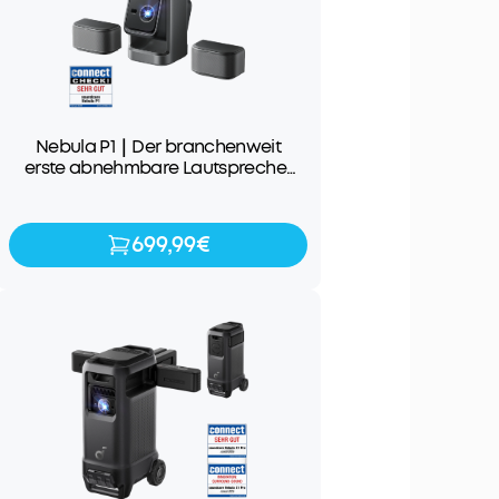
Nebula P1｜Der branchenweit
erste abnehmbare Lautsprecher
für Ton und Bilder der Extraklasse
699,99€
699,99€
799,99€