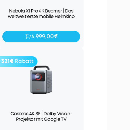
Nebula X1 Pro 4K Beamer | Das
weltweit erste mobile Heimkino
4.999,00€
4.999,00€
321€
Rabatt
Cosmos 4K SE | Dolby Vision-
Projektor mit Google TV