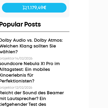
1.179,49€
1.179,49€
1.499,99€
Popular Posts
Dolby Audio vs. Dolby Atmos:
Welchen Klang sollten Sie
wählen?
projektor
·
14/02/2026
soundcore Nebula X1 Pro im
Alltagstest: Ein mobiles
Kinoerlebnis für
Perfektionisten?
projektor
·
12/02/2026
Reicht der Sound des Beamer
mit Lautsprecher? Ein
tiefgehender Test des