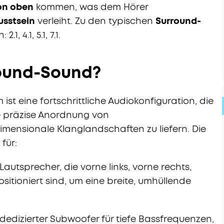
on oben
kommen, was dem Hörer
usstsein
verleiht. Zu den typischen
Surround-
.1, 4.1, 5.1, 7.1.
round-Sound?
ist eine fortschrittliche Audiokonfiguration, die
ne präzise Anordnung von
dimensionale Klanglandschaften zu liefern. Die
für:
r Lautsprecher, die vorne links, vorne rechts,
ositioniert sind, um eine breite, umhüllende
n dedizierter Subwoofer für tiefe Bassfrequenzen,