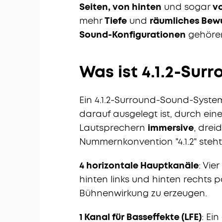
Seiten, von hinten
und sogar
v
mehr
Tiefe
und
räumliches Bew
Sound-Konfigurationen
gehören: 2
Was ist 4.1.2-Sur
Ein 4.1.2-Surround-Sound-System 
darauf ausgelegt ist, durch ei
Lautsprechern
immersive
, drei
Nummernkonvention "4.1.2" steht 
4 horizontale Hauptkanäle
: Vie
hinten links und hinten rechts p
Bühnenwirkung zu erzeugen.
1 Kanal für Basseffekte (LFE)
: Ei