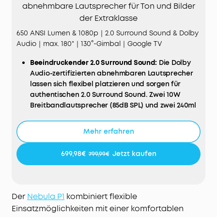
abnehmbare Lautsprecher für Ton und Bilder
der Extraklasse
650 ANSI Lumen & 1080p｜2.0 Surround Sound & Dolby
Audio｜max. 180"｜130°-Gimbal｜Google TV
Beeindruckender 2.0 Surround Sound:
Die Dolby
Audio-zertifizierten abnehmbaren Lautsprecher
lassen sich flexibel platzieren und sorgen für
authentischen 2.0 Surround Sound. Zwei 10W
Breitbandlautsprecher (85dB SPL) und zwei 240ml
Lautsprechergehäuse liefern Bässe mit bis 70Hz
und kristallklaren Klang – auch draußen.
Mehr erfahren
Außergewöhnliche Helligkeit und Klarheit:
Mit 650
ANSI-Lumen und einer 1080p Full-HD-Auflösung
699,98€
Jetzt kaufen
799,99€
liefert der Projektor beeindruckend scharfe und
klare Bilder. Die NebulaMaster-Engine sorgt für
lebendige Farben, während MEMC besonders
flüssige Bewegungen ermöglicht. Das vollständig
Der
Nebula P1
kombiniert flexible
aus Metall gefertigte Laser-Optik-System
Einsatzmöglichkeiten mit einer komfortablen
verbessert zudem die Wärmeableitung um 100%