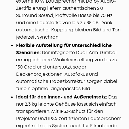
externe 10 W Lautsprecher mit Dolby Audio-
oder schließt über die Anschlüsse Smartphone,
Zertifizierung liefern authentischen 2.0
Festplatten, Spielekonsolen, Lautsprecher u. v. m.
Surround Sound, kraftvolle Bässe bis 70 Hz
an.
und eine Lautstärke von bis zu 85 dB. Dank
Effektiver Schutz:
Ein einziehbares Objektiv mit
automatischer Kopplung bleiben Bild und Ton
Schutzglas bewahrt die Linse vor Kratzern. Der
jederzeit synchron.
TÜV-zertifizierte Gimbal hält Tausenden von
Drehungen stand, während das optische System
Flexible Aufstellung für unterschiedliche
bis zu 30.000 Stunden präzisen Fokus
Szenarien:
Der integrierte Dual-Arm-Gimbal
gewährleistet.
ermöglicht eine Winkeleinstellung von bis zu
130 Grad und unterstützt sogar
Deckenprojektionen. Autofokus und
automatische Trapezkorrektur sorgen dabei
für ein optimal angepasstes Bild.
Ideal für den Innen- und Außeneinsatz:
Das
nur 2,3 kg leichte Gehäuse lässt sich einfach
transportieren. Mit IP33-Schutz für den
Projektor und IP54-zertifizierten Lautsprechern
eignet sich das System auch für Filmabende