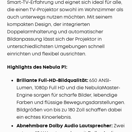
Smart-TV-Erfahrung und eignet sich ideal für alle,
und gewährleistet dadurch dauerhaft stabile,
die einen TV-Projektor sowohl im Wohnzimmer als
klare Bildqualität.
auch unterwegs nutzen möchten. Mit seinem
Sofortige Anpassung & mühelose Wiedergabe:
IEA
kompakten Design, der integrierten
4.0 Echtzeit-Autofokus und Trapezkorrektur
Doppelarmhalterung und automatischer
sorgen für Bildschärfe, während der bis zu 130°
verstellbare Weitwinkel mit integrierter
Bildanpassung lässt sich der Projektor in
Doppelarmhalterung eine Deckenprojektion
unterschiedlichsten Umgebungen schnell
ermöglicht. Das robuste Design verhindert
einrichten und flexibel ausrichten.
Bildverwacklungen.
Filmabende in Kinoqualität:
Erlebe echtes Kino-
Highlights des Nebula P1:
Feeling mit einer Projektionsgröße von bis zu 180
Zoll. Das kompakte Gehäuse wiegt nur 2,3kg und
Brillante Full-HD-Bildqualität:
650 ANSI-
ist dank IP33 staub- und wasserbeständig – ideal
Lumen, 1080p Full HD und die NebulaMaster-
für den flexiblen Einsatz im Innen- und
Engine sorgen für scharfe Bilder, lebendige
Außenbereich.
Farben und flüssige Bewegungsdarstellungen.
Unbegrenzte Streaming-Optionen:
Mit Google TV
Bildgrößen von bis zu 180 Zoll schaffen dabei
greifst du auf über 400.000 Filme und Serien zu –
ein echtes Kinoerlebnis.
inklusive offiziellem Netflix, ganz ohne Sideloading
oder Dongles. Dank Google Cast und Nebula Cast
Abnehmbare Dolby Audio Lautsprecher:
Zwei
streamst du Inhalte einfach von deinen Geräten