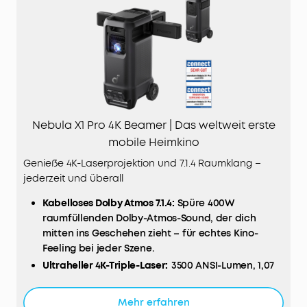
Nebula X1 Pro 4K Beamer | Das weltweit erste
mobile Heimkino
Genieße 4K-Laserprojektion und 7.1.4 Raumklang –
jederzeit und überall
Kabelloses Dolby Atmos 7.1.4:
Spüre 400W
raumfüllenden Dolby-Atmos-Sound, der dich
mitten ins Geschehen zieht – für echtes Kino-
Feeling bei jeder Szene.
Ultraheller 4K-Triple-Laser:
3500 ANSI-Lumen, 1,07
Milliarden Farben und echte 4K-Projektion sorgen
für beeindruckende Schärfe und brillante Bilder –
Mehr erfahren