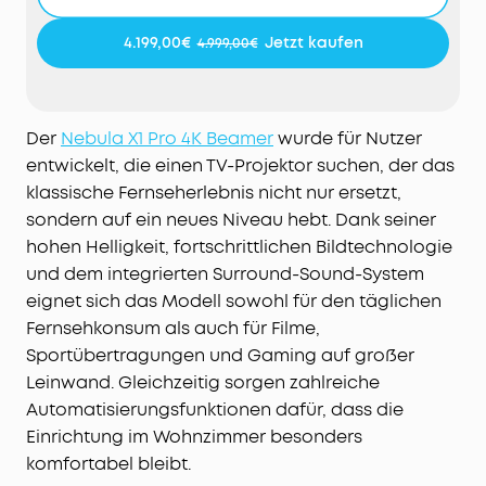
zertifiziert von ISF, TÜV und Dolby Vision.
Tiefe Schwarztöne, echter Kinokontrast:
Mit 5000:1
4.199,00€
Jetzt kaufen
4.999,00€
nativem und 56000:1 dynamischem Kontrast
werden Details lebendig – für satte Schwarztöne,
präzise Schatten und spürbare Bildtiefe, selbst in
dunklen Szenen.
Der
Nebula X1 Pro 4K Beamer
wurde für Nutzer
Perfekter Klang von jedem Platz:
Dank FlexWave™
entwickelt, die einen TV-Projektor suchen, der das
verschiebst du deinen Sweet Spot einfach
klassische Fernseherlebnis nicht nur ersetzt,
dorthin, wo du sitzt – für optimalen Raumklang
sondern auf ein neues Niveau hebt. Dank seiner
und gleichbleibende Soundqualität.
hohen Helligkeit, fortschrittlichen Bildtechnologie
Mobiles All-in-One Heimkino:
4K-Projektor,
und dem integrierten Surround-Sound-System
kabelloses 7.1.4-Soundsystem und Dual-Mikrofone
eignet sich das Modell sowohl für den täglichen
in einem Setup. Mit Rollen und Teleskopgriff
Fernsehkonsum als auch für Filme,
nimmst du dein Kino einfach überallhin mit.
Sportübertragungen und Gaming auf großer
Sofort startklar, ganz automatisch:
Autofokus,
Trapezkorrektur, Bildanpassung,
Leinwand. Gleichzeitig sorgen zahlreiche
Hinderniserkennung, Zoom, 25°-Micro-Gimbal
Automatisierungsfunktionen dafür, dass die
sowie Wand- und Umgebungsfarbanpassung
Einrichtung im Wohnzimmer besonders
liefern dir in Sekunden das perfekte Bild.
komfortabel bleibt.