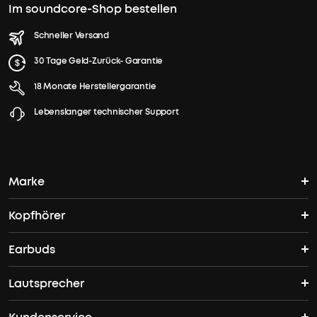
Im soundcore-Shop bestellen
Schneller Versand
30 Tage Geld-Zurück- Garantie
18 Monate Herstellergarantie
Lebenslanger technischer Support
Marke
Kopfhörer
soundcores Geschichte
Earbuds
Bluetooth Kopfhörer
Wo finde ich soundcore?
Lautsprecher
TWS Earbuds
ANC Kopfhörer