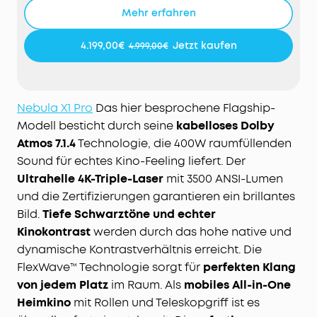
für beeindruckende Schärfe und brillante Bilder –
Mehr erfahren
zertifiziert von ISF, TÜV und Dolby Vision.
Tiefe Schwarztöne, echter Kinokontrast:
Mit 5000:1
4.199,00€
Jetzt kaufen
4.999,00€
nativem und 56000:1 dynamischem Kontrast
werden Details lebendig – für satte Schwarztöne,
präzise Schatten und spürbare Bildtiefe, selbst in
dunklen Szenen.
Nebula X1 Pro
Das hier besprochene Flagship-
Perfekter Klang von jedem Platz:
Dank FlexWave™
Modell besticht durch seine
kabelloses Dolby
verschiebst du deinen Sweet Spot einfach
Atmos 7.1.4
Technologie, die 400W raumfüllenden
dorthin, wo du sitzt – für optimalen Raumklang
Sound für echtes Kino-Feeling liefert. Der
und gleichbleibende Soundqualität.
Ultrahelle 4K-Triple-Laser
mit 3500 ANSI-Lumen
Mobiles All-in-One Heimkino:
4K-Projektor,
und die Zertifizierungen garantieren ein brillantes
kabelloses 7.1.4-Soundsystem und Dual-Mikrofone
Bild.
Tiefe Schwarztöne und echter
in einem Setup. Mit Rollen und Teleskopgriff
Kinokontrast
werden durch das hohe native und
nimmst du dein Kino einfach überallhin mit.
dynamische Kontrastverhältnis erreicht. Die
Sofort startklar, ganz automatisch:
Autofokus,
Trapezkorrektur, Bildanpassung,
FlexWave™ Technologie sorgt für
perfekten Klang
Hinderniserkennung, Zoom, 25°-Micro-Gimbal
von jedem Platz
im Raum. Als
mobiles All-in-One
sowie Wand- und Umgebungsfarbanpassung
Heimkino
mit Rollen und Teleskopgriff ist es
liefern dir in Sekunden das perfekte Bild.