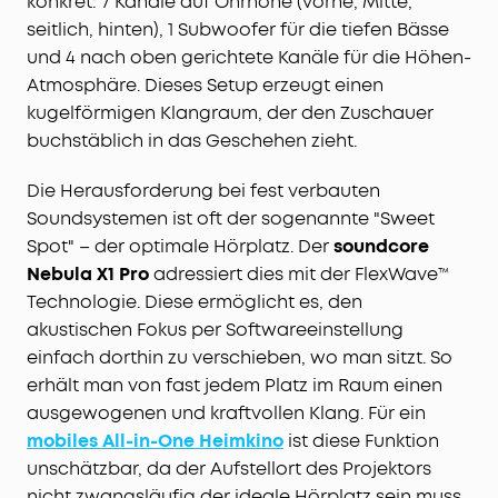
konkret: 7 Kanäle auf Ohrhöhe (vorne, Mitte,
seitlich, hinten), 1 Subwoofer für die tiefen Bässe
und 4 nach oben gerichtete Kanäle für die Höhen-
Atmosphäre. Dieses Setup erzeugt einen
kugelförmigen Klangraum, der den Zuschauer
buchstäblich in das Geschehen zieht.
Die Herausforderung bei fest verbauten
Soundsystemen ist oft der sogenannte "Sweet
Spot" – der optimale Hörplatz. Der
soundcore
Nebula X1 Pro
adressiert dies mit der FlexWave™
Technologie. Diese ermöglicht es, den
akustischen Fokus per Softwareeinstellung
einfach dorthin zu verschieben, wo man sitzt. So
erhält man von fast jedem Platz im Raum einen
ausgewogenen und kraftvollen Klang. Für ein
mobiles All-in-One Heimkino
ist diese Funktion
unschätzbar, da der Aufstellort des Projektors
nicht zwangsläufig der ideale Hörplatz sein muss.