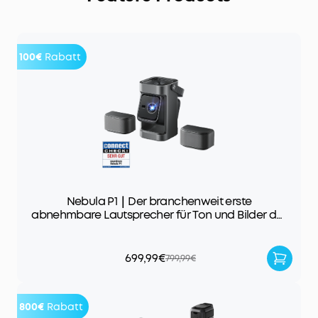
100€
Rabatt
Nebula P1｜Der branchenweit erste
abnehmbare Lautsprecher für Ton und Bilder der
Extraklasse
699,99€
799,99€
800€
Rabatt