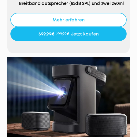
Breitbandlautsprecher (85dB SPL) und zwei 240ml
Lautsprechergehäuse liefern Bässe mit bis 70Hz
und kristallklaren Klang – auch draußen.
Mehr erfahren
Außergewöhnliche Helligkeit und Klarheit:
Mit 650
ANSI-Lumen und einer 1080p Full-HD-Auflösung
699,99€
Jetzt kaufen
799,99€
liefert der Projektor beeindruckend scharfe und
klare Bilder. Die NebulaMaster-Engine sorgt für
lebendige Farben, während MEMC besonders
flüssige Bewegungen ermöglicht. Das vollständig
aus Metall gefertigte Laser-Optik-System
verbessert zudem die Wärmeableitung um 100%
und gewährleistet dadurch dauerhaft stabile,
klare Bildqualität.
Sofortige Anpassung & mühelose Wiedergabe:
IEA
4.0 Echtzeit-Autofokus und Trapezkorrektur
sorgen für Bildschärfe, während der bis zu 130°
verstellbare Weitwinkel mit integrierter
Doppelarmhalterung eine Deckenprojektion
ermöglicht. Das robuste Design verhindert
Bildverwacklungen.