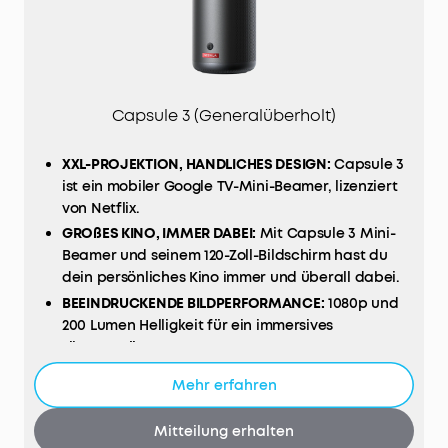
Capsule 3 (Generalüberholt)
XXL-PROJEKTION, HANDLICHES DESIGN:
Capsule 3
ist ein mobiler Google TV-Mini-Beamer, lizenziert
von Netflix.
GROßES KINO, IMMER DABEI:
Mit Capsule 3 Mini-
Beamer
und seinem 120-Zoll-Bildschirm hast du
dein persönliches Kino immer und überall dabei.
BEEINDRUCKENDE BILDPERFORMANCE:
1080p und
200 Lumen Helligkeit für ein immersives
Filmvergnügen.
LANGE SPIELZEIT:
Genieße mit dem Mini-Beamer
Mehr erfahren
einen kompletten Film von 2,5h oder 8h Musik mit
nur einer einzigen Ladung.
Mitteilung erhalten
SCHNELLE EINRICHTUNG:
Mit unserer smarten