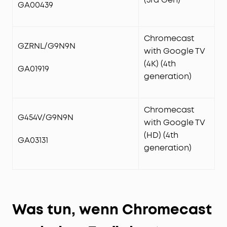
GA00439
Chromecast
GZRNL/G9N9N
with Google TV
(4K) (4th
GA01919
generation)
Chromecast
G454V/G9N9N
with Google TV
(HD) (4th
GA03131
generation)
Was tun, wenn Chromecast