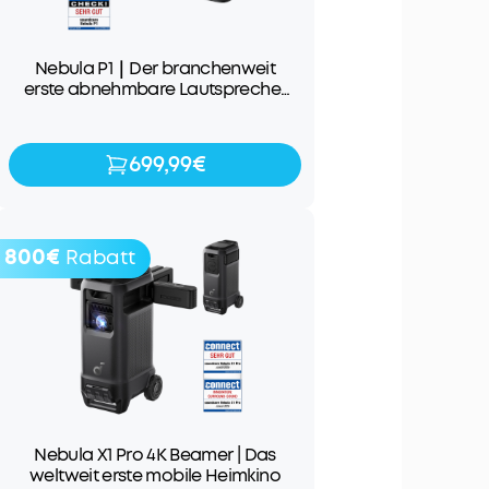
Nebula P1｜Der branchenweit
erste abnehmbare Lautsprecher
für Ton und Bilder der Extraklasse
699,99€
699,99€
799,99€
800€
Rabatt
Nebula X1 Pro 4K Beamer | Das
weltweit erste mobile Heimkino