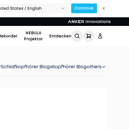
Continue
ited States / English
NEBULA
Rekorder
Entdecken
Projektor
r
Schlafkopfhörer Blogs
Kopfhörer Blog
others
Einloggen
Meine Bestellung
verfolgen
Lade Freunde ein & erhalte