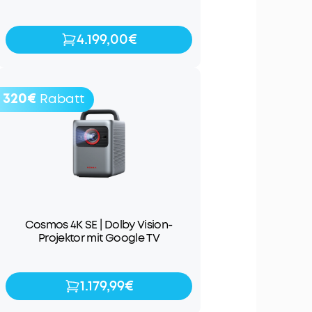
4.199,00€
4.199,00€
4.999,00€
320€
Rabatt
Cosmos 4K SE | Dolby Vision-
Projektor mit Google TV
1.179,99€
1.179,99€
1.499,99€