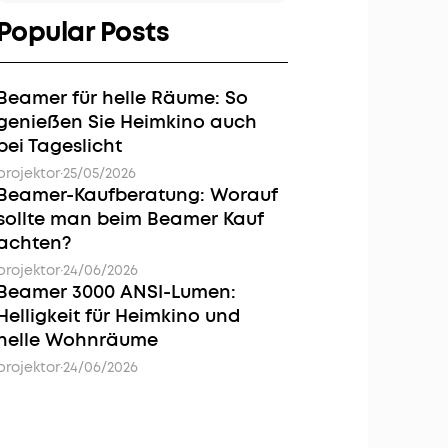
Popular Posts
Beamer für helle Räume: So
genießen Sie Heimkino auch
bei Tageslicht
projektor
·
25/05/2026
Beamer-Kaufberatung: Worauf
sollte man beim Beamer Kauf
achten?
projektor
·
24/06/2026
Beamer 3000 ANSI-Lumen:
Helligkeit für Heimkino und
helle Wohnräume
projektor
·
24/06/2026