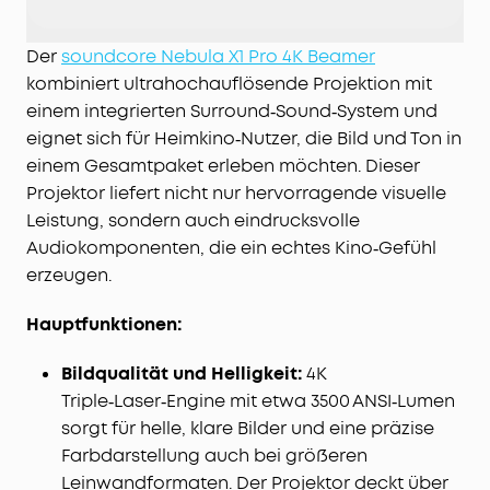
präzise Schatten und spürbare Bildtiefe, selbst in
dunklen Szenen.
Der
soundcore Nebula X1 Pro 4K Beamer
Perfekter Klang von jedem Platz:
Dank FlexWave™
kombiniert ultrahochauflösende Projektion mit
verschiebst du deinen Sweet Spot einfach
einem integrierten Surround‑Sound‑System und
dorthin, wo du sitzt – für optimalen Raumklang
eignet sich für Heimkino‑Nutzer, die Bild und Ton in
und gleichbleibende Soundqualität.
einem Gesamtpaket erleben möchten. Dieser
Mobiles All-in-One Heimkino:
4K-Projektor,
Projektor liefert nicht nur hervorragende visuelle
kabelloses 7.1.4-Soundsystem und Dual-Mikrofone
Leistung, sondern auch eindrucksvolle
in einem Setup. Mit Rollen und Teleskopgriff
Audiokomponenten, die ein echtes Kino‑Gefühl
nimmst du dein Kino einfach überallhin mit.
erzeugen.
Sofort startklar, ganz automatisch:
Autofokus,
Trapezkorrektur, Bildanpassung,
Hinderniserkennung, Zoom, 25°-Micro-Gimbal
Hauptfunktionen:
sowie Wand- und Umgebungsfarbanpassung
liefern dir in Sekunden das perfekte Bild.
Bildqualität und Helligkeit:
4K
Triple‑Laser‑Engine mit etwa 3500 ANSI‑Lumen
sorgt für helle, klare Bilder und eine präzise
Farbdarstellung auch bei größeren
Leinwandformaten. Der Projektor deckt über