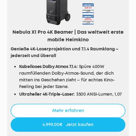
Nebula X1 Pro 4K Beamer | Das weltweit erste
mobile Heimkino
Genieße 4K-Laserprojektion und 7.1.4 Raumklang –
jederzeit und überall
Kabelloses Dolby Atmos 7.1.4:
Spüre 400W
raumfüllenden Dolby-Atmos-Sound, der dich
mitten ins Geschehen zieht – für echtes Kino-
Feeling bei jeder Szene.
Ultraheller 4K-Triple-Laser:
3500 ANSI-Lumen, 1,07
Milliarden Farben und echte 4K-Projektion sorgen
für beeindruckende Schärfe und brillante Bilder –
Mehr erfahren
zertifiziert von ISF, TÜV und Dolby Vision.
Tiefe Schwarztöne, echter Kinokontrast:
Mit 5000:1
4.999,00€
Jetzt kaufen
nativem und 56000:1 dynamischem Kontrast
werden Details lebendig – für satte Schwarztöne,