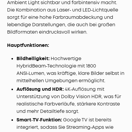
Ambient Light sichtbar und farbintensiv macht.
Hinderniserkennung, Bildschirmkalibrierung,
Wandfarben- & Umgebungslichtanpassung und
Die Kombination aus Laser‑ und LED‑Lichtquelle
mehr.
sorgt für eine hohe Farbraumabdeckung und
lebendige Darstellungen, die auch bei großen
Bildformaten eindrucksvoll wirken.
Hauptfunktionen:
Bildhelligkeit:
Hochwertige
HybridBeam‑Technologie mit 1800
ANSI‑Lumen, was kräftige, klare Bilder selbst in
mittelhellen Umgebungen ermöglicht.
Auflösung und HDR:
4K‑Auflösung mit
Unterstützung von Dolby Vision HDR, was für
realistische Farbverläufe, stärkere Kontraste
und mehr Detailtiefe sorgt.
Smart‑TV‑Funktion:
Google TV ist bereits
integriert, sodass Sie Streaming‑Apps wie