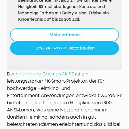
Beeindruckende 4K-Visuals, 40-mal intensivere
Helligkeit, 50-mal überlegener Kontrast und
lebendige Farben mit Dolby Vision. Erlebe ein
Kinoerlebnis auf bis zu 200 Zoll.
Google TV mit 4K Netflix: Genieße individuell
zugeschnittenen Content und streame Netflix in
Mehr erfahren
4K direkt über Google TV – ganz ohne zusätzliche
Dongles.
1.179,49€
Jetzt kaufen
1.499,99€
HybridBeam™-Technologie für High Brightness: Mit
der innovativen HybridBeam-Technologie, die
LED- und Laserlichtquellen kombiniert, erreichst
du 1.800 ANSI-Lumen sowie 1,07 Milliarden satte
Der
soundcore Cosmos 4K SE
ist ein
Farben.
leistungsstarker 4K‑Smart‑Projektor, der für
NebulaMaster™ Bild-Engine: Tauche ein in
hochwertige Heimkino‑ und
hyperrealistische Bilder, optimierten Kontrast,
Entertainment‑Anwendungen entwickelt wurde. Er
präzise Graustufen und Farben sowie flüssigere
bietet eine deutlich höhere Helligkeit von 1800
Visuals.
ANSI‑Lumen, was seine Nutzung nicht nur im
EA 4.0 intelligentes Setup: Der Cosmos 4K SE passt
dunklen Heimkino, sondern auch in gut
sich automatisch deiner Umgebung an, mit
beleuchteten Räumen erleichtert und das Bild bei
Echtzeit-Autofokus, Trapezkorrektur,