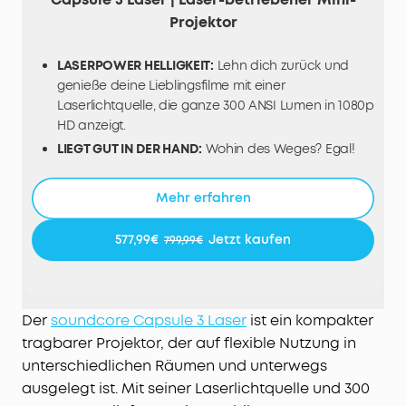
Projektor
LASERPOWER HELLIGKEIT:
Lehn dich zurück und
genieße deine Lieblingsfilme mit einer
Laserlichtquelle, die ganze 300 ANSI Lumen in 1080p
HD anzeigt.
LIEGT GUT IN DER HAND:
Wohin des Weges? Egal!
Denn Capsule 3 Laser lässt sich dank leichten 900
Gramm Gewicht und praktischer
Mehr erfahren
Getränkedosenform einfach einpacken und
mitnehmen. Der tragbare Projektor ist 90 % kleiner
577,99€
Jetzt kaufen
799,99€
als andere Modelle mit vergleichbarer Helligkeit.
2,5 STUNDEN WIEDERGABEZEIT:
Egal wie lang der
Film ist, der integrierte 15000-mAh-Akku liefert
ausreichend Power auch für die längsten Klassiker
Der
soundcore Capsule 3 Laser
ist ein kompakter
unterwegs. Die CAIC-Technologie nutzt jedes Pixel,
tragbarer Projektor, der auf flexible Nutzung in
um Energie zu sparen.
unterschiedlichen Räumen und unterwegs
DIE GANZE BANDBREITE AN UNTERHALTUNG:
Egal ob
ausgelegt ist. Mit seiner Laserlichtquelle und 300
Kinofan oder Gamer, Android TV 11.0 bietet eine