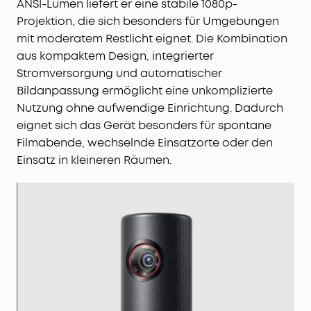
ANSI-Lumen liefert er eine stabile 1080p-
Fülle von Unterhaltungsmöglichkeiten - für alle
Projektion, die sich besonders für Umgebungen
Anlässe. Der tragbare Projektor funktioniert mit
Google Assistant und Chromecast. Einfach Netflix
mit moderatem Restlicht eignet. Die Kombination
bei Nebula Play herunterladen und per Nebula
aus kompaktem Design, integrierter
Connect steuern!
Stromversorgung und automatischer
Bildanpassung ermöglicht eine unkomplizierte
EIN ERLEBNIS FÜR DIE OHREN:
Mit dem
Nutzung ohne aufwendige Einrichtung. Dadurch
leistungsstarken 8-W-Dolby-Digital-Lautsprecher
eignet sich das Gerät besonders für spontane
kommt jedes Flüstern und das Klirren von
Filmabende, wechselnde Einsatzorte oder den
Schwertern perfekt zur Geltung - der tragbare
Projektor bietet ein hochwertiges und realistisches
Einsatz in kleineren Räumen.
Sounderlebnis.