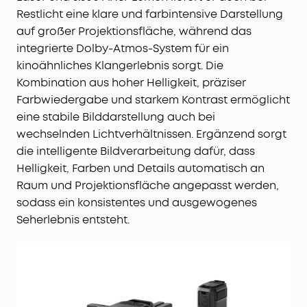
Mobiles All-in-One Heimkino:
4K-Projektor,
Restlicht eine klare und farbintensive Darstellung
kabelloses 7.1.4-Soundsystem und Dual-Mikrofone
auf großer Projektionsfläche, während das
in einem Setup. Mit Rollen und Teleskopgriff
integrierte Dolby-Atmos-System für ein
nimmst du dein Kino einfach überallhin mit.
kinoähnliches Klangerlebnis sorgt. Die
Sofort startklar, ganz automatisch:
Autofokus,
Trapezkorrektur, Bildanpassung,
Kombination aus hoher Helligkeit, präziser
Hinderniserkennung, Zoom, 25°-Micro-Gimbal
Farbwiedergabe und starkem Kontrast ermöglicht
sowie Wand- und Umgebungsfarbanpassung
eine stabile Bilddarstellung auch bei
liefern dir in Sekunden das perfekte Bild.
wechselnden Lichtverhältnissen. Ergänzend sorgt
die intelligente Bildverarbeitung dafür, dass
Helligkeit, Farben und Details automatisch an
Raum und Projektionsfläche angepasst werden,
sodass ein konsistentes und ausgewogenes
Seherlebnis entsteht.