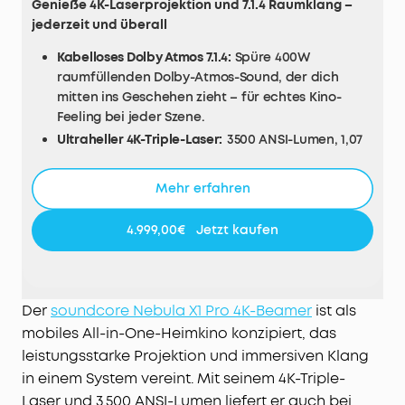
Genieße 4K-Laserprojektion und 7.1.4 Raumklang –
jederzeit und überall
Kabelloses Dolby Atmos 7.1.4:
Spüre 400W
raumfüllenden Dolby-Atmos-Sound, der dich
mitten ins Geschehen zieht – für echtes Kino-
Feeling bei jeder Szene.
Ultraheller 4K-Triple-Laser:
3500 ANSI-Lumen, 1,07
Milliarden Farben und echte 4K-Projektion sorgen
für beeindruckende Schärfe und brillante Bilder –
Mehr erfahren
zertifiziert von ISF, TÜV und Dolby Vision.
Tiefe Schwarztöne, echter Kinokontrast:
Mit 5000:1
4.999,00€
Jetzt kaufen
nativem und 56000:1 dynamischem Kontrast
werden Details lebendig – für satte Schwarztöne,
präzise Schatten und spürbare Bildtiefe, selbst in
dunklen Szenen.
Der
soundcore Nebula X1 Pro 4K-Beamer
ist als
Perfekter Klang von jedem Platz:
Dank FlexWave™
mobiles All-in-One-Heimkino konzipiert, das
verschiebst du deinen Sweet Spot einfach
leistungsstarke Projektion und immersiven Klang
dorthin, wo du sitzt – für optimalen Raumklang
in einem System vereint. Mit seinem 4K-Triple-
und gleichbleibende Soundqualität.
Laser und 3.500 ANSI-Lumen liefert er auch bei