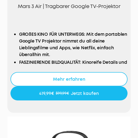
Mars 3 Air | Tragbarer Google TV-Projektor
GROßES KINO FÜR UNTERWEGS: Mit dem portablen
Google TV Projektor nimmst du all deine
Lieblingsfilme und Apps, wie Netflix, einfach
überallhin mit.
FASZINIERENDE BILDQUALITÄT: Kinoreife Details und
knackige Schärfe dank 1080p HDR-Auflösung und
400 ANSI Lumen Helligkeit.
Mehr erfahren
SUPERLANGE LAUFZEIT: Mit einer vollen Ladung
kannst du bis zu 2,5h Filme & Serien schauen oder
419,99€
Jetzt kaufen
599,99€
bis zu 8h Musik hören.
DUAL 8W DOLBY AUDIO: Bietet immersiven Sound
für Filme und dient gleichzeitig als mobiler
Lautsprecher, um auf Partys die perfekte
Musikatmosphäre zu schaffen.
SCHNELLE EINRICHTUNG: Mit unserer smarten