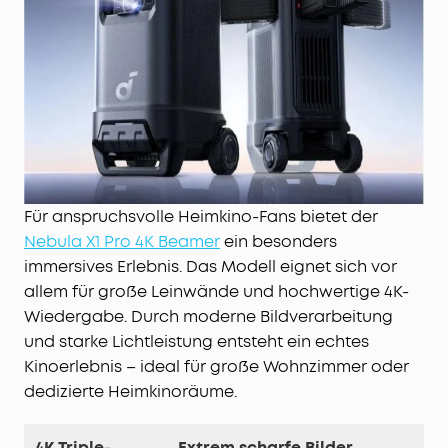
Mobiles All-in-One Heimkino:
4K-Projektor,
kabelloses 7.1.4-Soundsystem und Dual-Mikrofone
in einem Setup. Mit Rollen und Teleskopgriff
nimmst du dein Kino einfach überallhin mit.
Sofort startklar, ganz automatisch:
Autofokus,
Trapezkorrektur, Bildanpassung,
Hinderniserkennung, Zoom, 25°-Micro-Gimbal
sowie Wand- und Umgebungsfarbanpassung
liefern dir in Sekunden das perfekte Bild.
Für anspruchsvolle Heimkino-Fans bietet der
Nebula X1 Pro 4K Beamer
ein besonders
immersives Erlebnis. Das Modell eignet sich vor
allem für große Leinwände und hochwertige 4K-
Wiedergabe. Durch moderne Bildverarbeitung
und starke Lichtleistung entsteht ein echtes
Kinoerlebnis – ideal für große Wohnzimmer oder
dedizierte Heimkinoräume.
4K Triple-
Extrem scharfe Bilder,