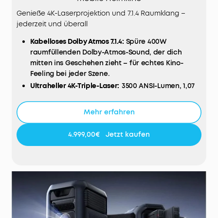
Genieße 4K-Laserprojektion und 7.1.4 Raumklang –
jederzeit und überall
Kabelloses Dolby Atmos 7.1.4:
Spüre 400W
raumfüllenden Dolby-Atmos-Sound, der dich
mitten ins Geschehen zieht – für echtes Kino-
Feeling bei jeder Szene.
Ultraheller 4K-Triple-Laser:
3500 ANSI-Lumen, 1,07
Milliarden Farben und echte 4K-Projektion sorgen
für beeindruckende Schärfe und brillante Bilder –
Mehr erfahren
zertifiziert von ISF, TÜV und Dolby Vision.
Tiefe Schwarztöne, echter Kinokontrast:
Mit 5000:1
4.999,00€
Jetzt kaufen
nativem und 56000:1 dynamischem Kontrast
werden Details lebendig – für satte Schwarztöne,
präzise Schatten und spürbare Bildtiefe, selbst in
dunklen Szenen.
Perfekter Klang von jedem Platz:
Dank FlexWave™
verschiebst du deinen Sweet Spot einfach
dorthin, wo du sitzt – für optimalen Raumklang
und gleichbleibende Soundqualität.