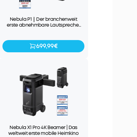
Nebula P1｜Der branchenweit
erste abnehmbare Lautsprecher
für Ton und Bilder der Extraklasse
699,99€
699,99€
799,99€
Nebula X1 Pro 4K Beamer | Das
weltweit erste mobile Heimkino