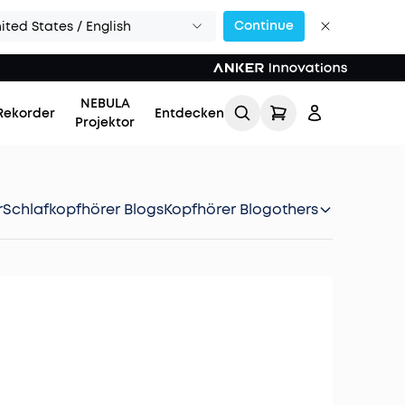
Continue
ited States / English
NEBULA
Rekorder
Entdecken
Projektor
r
Schlafkopfhörer Blogs
Kopfhörer Blog
others
Einloggen
Meine Bestellung
verfolgen
Lade Freunde ein & erhalte