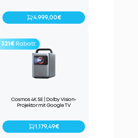
4.999,00€
4.999,00€
321€
Rabatt
Cosmos 4K SE | Dolby Vision-
Projektor mit Google TV
1.179,49€
1.179,49€
1.499,99€