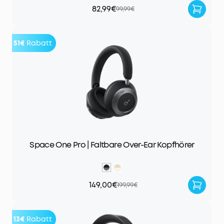
82,99€
99,99€
51€
Rabatt
Space One Pro | Faltbare Over-Ear Kopfhörer
149,00€
199,99€
13€
Rabatt