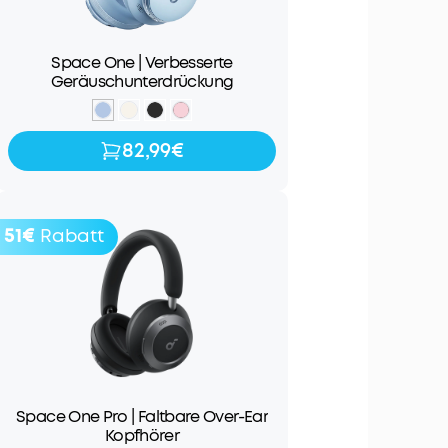
Space One | Verbesserte
Geräuschunterdrückung
82,99€
82,99€
99,99€
51€
Rabatt
Space One Pro | Faltbare Over-Ear
Kopfhörer