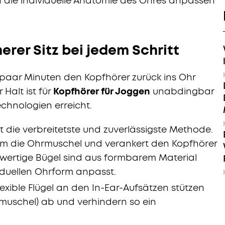
 an die individuelle Anatomie des Ohres anpassen
herer Sitz bei jedem Schritt
lle paar Minuten den Kopfhörer zurück ins Ohr
 Halt ist für
Kopfhörer für Joggen
unabdingbar
chnologien erreicht.
st die verbreitetste und zuverlässigste Methode.
ch um die Ohrmuschel und verankert den Kopfhörer
hwertige Bügel sind aus formbarem Material
viduellen Ohrform anpasst.
flexible Flügel an den In-Ear-Aufsätzen stützen
rmuschel) ab und verhindern so ein