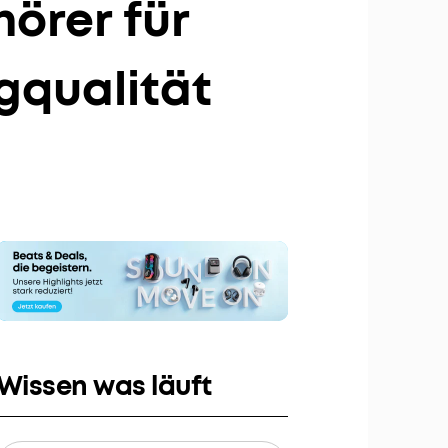
örer für
bis zu 80€ pro Empfehlung
gqualität
Wissen was läuft