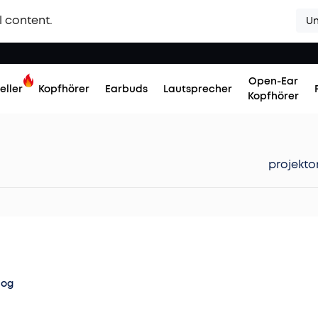
l content.
Un
Open-Ear
eller
Kopfhörer
Earbuds
Lautsprecher
Kopfhörer
projekto
log