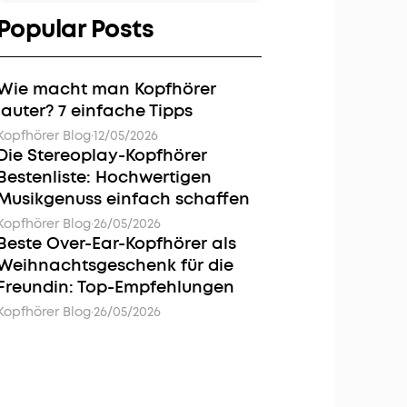
Popular Posts
Wie macht man Kopfhörer
lauter? 7 einfache Tipps
Kopfhörer Blog
·
12/05/2026
Die Stereoplay-Kopfhörer
Bestenliste: Hochwertigen
Musikgenuss einfach schaffen
Kopfhörer Blog
·
26/05/2026
Beste Over-Ear-Kopfhörer als
Weihnachtsgeschenk für die
Freundin: Top-Empfehlungen
Kopfhörer Blog
·
26/05/2026