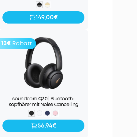
149,00€
149,00€
199,99€
13€
Rabatt
soundcore Q30 | Bluetooth-
Kopfhörer mit Noise Cancelling
56,94€
56,94€
69,99€