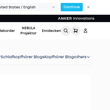
Continue
ited States / English
NEBULA
Rekorder
Entdecken
Projektor
r
Schlafkopfhörer Blogs
Kopfhörer Blog
others
Einloggen
Meine Bestellung
verfolgen
Lade Freunde ein & erhalte