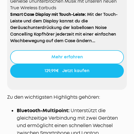
Genieße ununterbrochen Musik mit unseren neuen
True Wireless Earbuds
Smart Case Display mit Touch-Leiste:
Mit der Touch-
Leiste und dem Display kannst du die
Geräuschunterdrückung der kabellosen Noise
Cancelling Kopfhörer jederzeit mit einer einfachen
Wischbewegung auf dem Case ändern.
Unvergleichliches Noise Cancelling:
Die Liberty 4 Pro
Noise Cancelling Earbuds verfügen über 7 Sensoren (6
Mehr erfahren
Geräuschsensoren und 1 Luftdrucksensor), um
Geräusche aus allen Richtungen zu erfassen. Erlebe
129,99€
Jetzt kaufen
3x stärkeres Noise Cancelling auf Reisen.
Adaptive Geräuschunterdrückung in Echtzeit:
Diese
kabellosen Noise Cancelling Kopfhörer passen sich
alle 0,3 Sekunden an deine sich ständig verändernde
Zu den wichtigsten Highlights gehören:
Umgebung an und sorgen so rund um die Uhr für eine
optimale, nahtlose Geräuschunterdrückung.
Bluetooth-Multipoint:
Unterstützt die
High-Fidelity-Musik auf Studio-Niveau:
Mit
gleichzeitige Verbindung mit zwei Geräten
verbesserter ACAA-Akustik, einem 10,5mm Tieftöner,
und ermöglicht einen schnellen Wechsel
einem titanbeschichteten Hochtöner und einer
zwischen Smartphone und Laptop.
digitalen Frequenzweiche für maximale