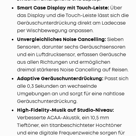
Treiberleistung. Erlebe mit deinen neuen kabellosen
Smart Case Display mit Touch-Leiste:
Über
Bluetooth Kopfhörern klaren, kräftigen und
das Display und die Touch-Leiste lässt sich die
nuancenreichen Klang.
Geräuschunterdrückung direkt am Ladecase
Superschnelles Laden:
Die Liberty 4 Pro Earbuds mit
per Wischbewegung anpassen.
Noise Cancelling laden 2× schneller als die
Vorgängermodelle mit einem 5C-Akku. Schon 5 Min.
Unvergleichliches Noise Cancelling:
Sieben
Laden bieten 4 Std. Spielzeit. Einmal laden reicht für
Sensoren, darunter sechs Geräuschsensoren
10 Std. Musikgenuss; für 40 Std. mit dem Case.
und ein Luftdrucksensor, erfassen Geräusche
KI-gestützt klare Anrufe mit 6 Mikrofonen:
Mit einem
aus allen Richtungen und ermöglichen
Algorithmus zur Geräuschunterdrückung und 6
dreimal stärkeres Noise Cancelling auf Reisen.
Mikrofonen sorgen diese kabellosen Noise Cancelling
Adaptive Geräuschunterdrückung:
Passt sich
Kopfhörer für klare Gespräche, egal wo du bist.
Außerdem werden Windgeräuschen für eine
alle 0,3 Sekunden an wechselnde
störungsfreie Kommunikation gefiltert.
Umgebungen an und sorgt für eine nahtlose
Geräuschunterdrückung.
High-Fidelity-Musik auf Studio-Niveau:
Verbesserte ACAA-Akustik, ein 10,5 mm
Tieftöner, ein titanbeschichteter Hochtöner
und eine digitale Frequenzweiche sorgen für