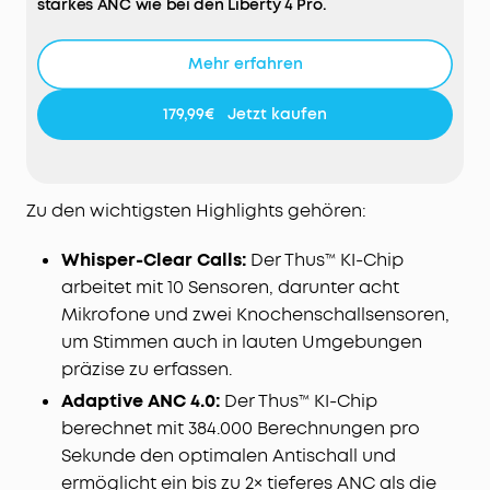
starkes ANC wie bei den Liberty 4 Pro.
KLARE TELEFONATE MIT KI & 10 SENSOREN – GUINNESS
WORLD RECORDS™:
Die Liberty 5 Pro mit ANKER Thus™
Mehr erfahren
KI-Chip basieren auf 8 Luft- + 2
Knochenleitungsmikrofonen (VPU), die Störgeräusche
179,99€
Jetzt kaufen
herausfiltern und kristallklare Telefonate
ermöglichen.
HEARID 5.0 & DOLBY ATMOS –
In-Ear Bluetooth-
Kopfhörer mit 3 KI-Engines für Hörkompensation,
Zu den wichtigsten Highlights gehören:
Audiowiederherstellung und personalisierte
Klangkurve. Dolby Atmos mit Head-Tracking liefert
Whisper-Clear Calls:
Der Thus™ KI-Chip
immersiven Sound und 9,2mm Wollepapiermembran
arbeitet mit 10 Sensoren, darunter acht
sorgt für Hi-Fi-Klang.
Mikrofone und zwei Knochenschallsensoren,
ON-DEVICE SPRACHSTEUERUNG
– Verzögerungsarme
um Stimmen auch in lauten Umgebungen
KWS-Befehle (20+, Flüstern genügt, ohne
Internetverbindung). Liberty 5 Pro In-Ear-Kopfhörer
präzise zu erfassen.
kompatibel mit Apple iPhone/iPad, Samsung Galaxy,
Adaptive ANC 4.0:
Der Thus™ KI-Chip
Xiaomi, MacBook und allen Bluetooth-Geräten.
berechnet mit 384.000 Berechnungen pro
Sekunde den optimalen Antischall und
ermöglicht ein bis zu 2× tieferes ANC als die