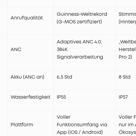
Guinness-Weltrekord
Stimmi
Anrufqualität
(G-MOS zertifiziert)
(Hinte
Adaptives ANC 4.0,
„Weltb
ANC
384K
Herstel
Signalverarbeitung
Pro 2)
Akku (ANC an)
6,5 Std
8 Std
Wasserfestigkeit
IP55
IP57
Voller
Voller
Plattform
Funktionsumfang via
nur im
App (iOS / Android)
Ökosy