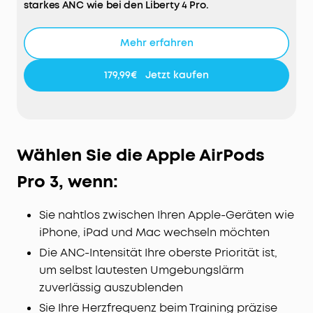
starkes ANC wie bei den Liberty 4 Pro.
KLARE TELEFONATE MIT KI & 10 SENSOREN – GUINNESS
WORLD RECORDS™:
Die Liberty 5 Pro mit ANKER Thus™
Mehr erfahren
KI-Chip basieren auf 8 Luft- + 2
Knochenleitungsmikrofonen (VPU), die Störgeräusche
179,99€
Jetzt kaufen
herausfiltern und kristallklare Telefonate
ermöglichen.
HEARID 5.0 & DOLBY ATMOS –
In-Ear Bluetooth-
Kopfhörer mit 3 KI-Engines für Hörkompensation,
Audiowiederherstellung und personalisierte
Wählen Sie die Apple AirPods
Klangkurve. Dolby Atmos mit Head-Tracking liefert
immersiven Sound und 9,2mm Wollepapiermembran
Pro 3, wenn:
sorgt für Hi-Fi-Klang.
ON-DEVICE SPRACHSTEUERUNG
– Verzögerungsarme
Sie nahtlos zwischen Ihren Apple-Geräten wie
KWS-Befehle (20+, Flüstern genügt, ohne
iPhone, iPad und Mac wechseln möchten
Internetverbindung). Liberty 5 Pro In-Ear-Kopfhörer
kompatibel mit Apple iPhone/iPad, Samsung Galaxy,
Die ANC-Intensität Ihre oberste Priorität ist,
Xiaomi, MacBook und allen Bluetooth-Geräten.
um selbst lautesten Umgebungslärm
zuverlässig auszublenden
Sie Ihre Herzfrequenz beim Training präzise