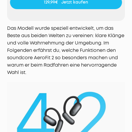
129,99€
Jetzt kaufen
geschieht - auch dann wenn du deine
Lieblingslieder hörst.
Satter Klang:
Die 20 mm × 11,5 mm großen
Racetrack-Treiber und die von soundcore
Das Modell wurde speziell entwickelt, um das
entwickelte BassTurbo-Technologie sorgen für
Beste aus beiden Welten zu vereinen: klare Klänge
tiefe Bässe, klare Mitten und lebendige Höhen.
und volle Wahrnehmung der Umgebung. Im
Freue dich auf kabellosen Hi-Res-Klang, verfeinert
Folgenden erfährst du, welche Funktionen den
durch LDAC.
soundcore AeroFit 2 so besonders machen und
Kristallklare Anrufe:
4 strahlformende Mikrofone
warum er beim Radfahren eine hervorragende
und ein hochmoderner KI-Algorithmus erfassen
Wahl ist.
deine Stimme und filtern gleichzeitig den Lärm
heraus. Selbst in belebten Straßen bleibst du bei
wichtigen Gesprächen mühelos zu hören.
Müheloses Laden für längere Spielzeit:
Lege das
Case auf ein kabelloses Ladegerät für einfaches
Laden ohne Verheddern. Einmal laden bietet 10h
Musikgenuss und mit dem Ladecase 42h.