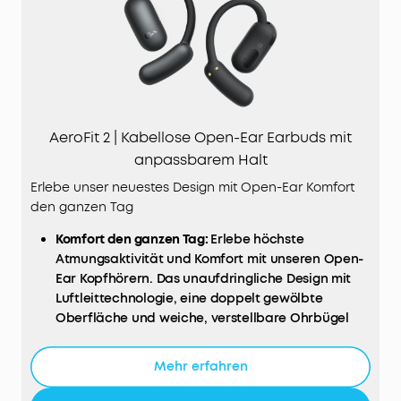
AeroFit 2 | Kabellose Open-Ear Earbuds mit
anpassbarem Halt
Erlebe unser neuestes Design mit Open-Ear Komfort
den ganzen Tag
Komfort den ganzen Tag:
Erlebe höchste
Atmungsaktivität und Komfort mit unseren Open-
Ear Kopfhörern. Das unaufdringliche Design mit
Luftleittechnologie, eine doppelt gewölbte
Oberfläche und weiche, verstellbare Ohrbügel
liefern druckfreien Komfort.
Verbunden bleiben:
Von Gesprächen bis hin zum
Mehr erfahren
Verkehrsgeschehen, mit den AeroFit 2 Open-Ear
Kopfhörern weißt du immer, was um dich herum