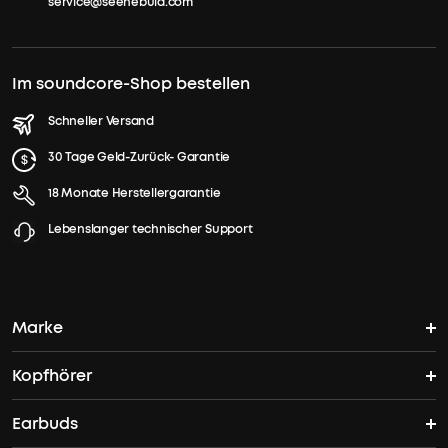
service@seenebula.com
Im soundcore-Shop bestellen
Schneller Versand
30 Tage Geld-Zurück- Garantie
18 Monate Herstellergarantie
Lebenslanger technischer Support
Marke
Kopfhörer
soundcores Geschichte
Earbuds
Bluetooth Kopfhörer
Wo finde ich soundcore?