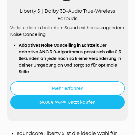
Liberty 5｜Dolby 3D-Audio True-Wireless
Earbuds
Verliere dich in brillantem Sound mit herausragendem
Noise Cancelling.
Adaptives
Noise
Cancelling in Echtzeit:
Der
adaptive ANC 3.0-Algorithmus passt sich alle 0,3
Sekunden an jede noch so kleine Veränderung in
deiner Umgebung an und sorgt so für optimale
Stille.
2× stärkere Geräuschreduktion:
Blockiert Lärm
(300Hz – 3 kHz) doppelt so effektiv und ermöglicht
Mehr erfahren
dir eine ruhige Fahrt in Zug und U-Bahn.
Eindrucksvolles Dolby Audio:
Der Dolby Audio-
69,00€
Jetzt kaufen
99,99€
Algorithmus und die benutzerdefinierten Modi für
Musik, Filme und Podcasts sorgen dafür, dass du
dich mit den Liberty 5 so fühlst, als wärst du
mittendrin.
soundcore Liberty 5 ist die ideale Wahl für
Ausgeglichener & detailreicher Klang:
Dank