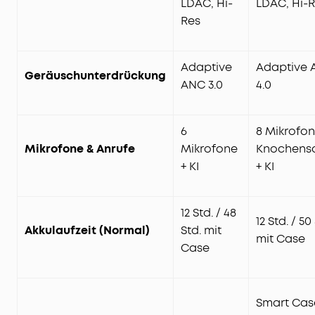
LDAC, Hi-
LDAC, Hi-
Res
Adaptive
Adaptive 
Geräuschunterdrückung
ANC 3.0
4.0
6
8 Mikrofon
Mikrofone & Anrufe
Mikrofone
Knochensc
+ KI
+ KI
12 Std. / 48
12 Std. / 50
Akkulaufzeit (Normal)
Std. mit
mit Case
Case
Smart Cas