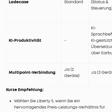
Ladecase
Standard
(Status &
Steuerung
KI-
Sprachbef
KI-Produktivität
-
KI-gestütz
Übersetzu
über Earb
Ja (2
Multipoint-Verbindung
Ja (3 Gerä
Geräte)
Kurze Empfehlung:
Wählen Sie Liberty 5, wenn Sie ein
hervorragendes Preis-Leistungs-Verhältnis für