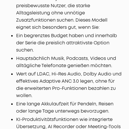
preisbewusste Nutzer, die starke
Wollpapier-Treibern, bassverstärkender Röhren,
LDAC und Hi-Res Audio werden feinste
Alltagsleistung ohne unnötige
Klangnuancen sowie satte, ausgewogene Höhen
Zusatzfunktionen suchen. Dieses Modell
und Bässe wiedergegeben.
eignet sich besonders gut, wenn Sie:
KI-Telefonate mit 6 Mikrofonen:
Diese Earbuds sind
Ein begrenztes Budget haben und innerhalb
mit sechs Mikrofonen, KI-Geräuschunterdrückung
der Serie die preislich attraktivste Option
und einem windbeständigen Algorithmus
suchen.
ausgestattet, sodass natürlich klingende
Gespräche möglich sind.
Hauptsächlich Musik, Podcasts, Videos und
Schnelles Laden, lange Laufzeit:
Im Normal-Modus
alltägliche Telefonate genießen möchten.
bieten die Earbuds mit 1x Laden bis zu 12h, mit
Wert auf LDAC, Hi-Res Audio, Dolby Audio und
dem Case bis zu 48h Spielzeit. Mit ANC sind es 8h
effektives Adaptive ANC 3.0 legen, ohne für
und 32h mit Case. 10
Min.
Schnellladen = 5h.
die erweiterten Pro-Funktionen bezahlen zu
wollen.
Eine lange Akkulaufzeit für Pendeln, Reisen
oder lange Tage unterwegs bevorzugen.
KI-Produktivitätsfunktionen wie integrierte
Übersetzung, AI Recorder oder Meeting-Tools