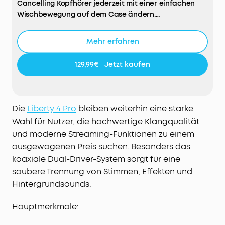
Cancelling Kopfhörer jederzeit mit einer einfachen
Wischbewegung auf dem Case ändern.
Unvergleichliches Noise Cancelling:
Die Liberty 4 Pro
Noise Cancelling Earbuds verfügen über 7 Sensoren (6
Mehr erfahren
Geräuschsensoren und 1 Luftdrucksensor), um
Geräusche aus allen Richtungen zu erfassen. Erlebe
129,99€
Jetzt kaufen
3x stärkeres Noise Cancelling auf Reisen.
Adaptive Geräuschunterdrückung in Echtzeit:
Diese
kabellosen Noise Cancelling Kopfhörer passen sich
alle 0,3 Sekunden an deine sich ständig verändernde
Die
Liberty 4 Pro
bleiben weiterhin eine starke
Umgebung an und sorgen so rund um die Uhr für eine
Wahl für Nutzer, die hochwertige Klangqualität
optimale, nahtlose Geräuschunterdrückung.
und moderne Streaming-Funktionen zu einem
High-Fidelity-Musik auf Studio-Niveau:
Mit
ausgewogenen Preis suchen. Besonders das
verbesserter ACAA-Akustik, einem 10,5mm Tieftöner,
einem titanbeschichteten Hochtöner und einer
koaxiale Dual-Driver-System sorgt für eine
digitalen Frequenzweiche für maximale
saubere Trennung von Stimmen, Effekten und
Treiberleistung. Erlebe mit deinen neuen kabellosen
Hintergrundsounds.
Bluetooth Kopfhörern klaren, kräftigen und
nuancenreichen Klang.
Hauptmerkmale:
Superschnelles Laden:
Die Liberty 4 Pro Earbuds mit
Noise Cancelling laden 2× schneller als die