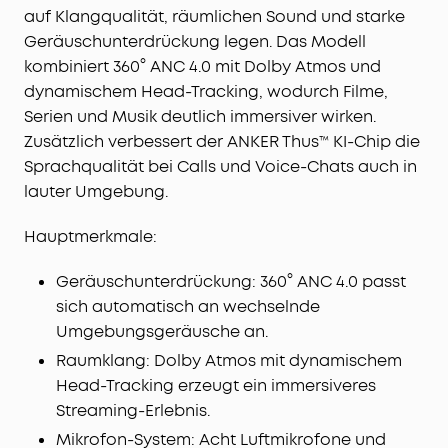
auf Klangqualität, räumlichen Sound und starke
immersiven Sound und 9,2mm Wollepapiermembran
Geräuschunterdrückung legen. Das Modell
sorgt für Hi-Fi-Klang.
ON-DEVICE SPRACHSTEUERUNG
– Verzögerungsarme
kombiniert 360° ANC 4.0 mit Dolby Atmos und
KWS-Befehle (20+, Flüstern genügt, ohne
dynamischem Head-Tracking, wodurch Filme,
Internetverbindung). Liberty 5 Pro In-Ear-Kopfhörer
Serien und Musik deutlich immersiver wirken.
kompatibel mit Apple iPhone/iPad, Samsung Galaxy,
Zusätzlich verbessert der ANKER Thus™ KI-Chip die
Xiaomi, MacBook und allen Bluetooth-Geräten.
Sprachqualität bei Calls und Voice-Chats auch in
lauter Umgebung.
Hauptmerkmale:
Geräuschunterdrückung: 360° ANC 4.0 passt
sich automatisch an wechselnde
Umgebungsgeräusche an.
Raumklang: Dolby Atmos mit dynamischem
Head-Tracking erzeugt ein immersiveres
Streaming-Erlebnis.
Mikrofon-System: Acht Luftmikrofone und