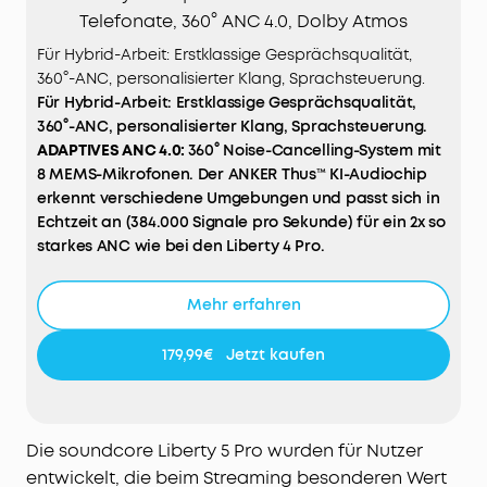
Telefonate, 360° ANC 4.0, Dolby Atmos
Für Hybrid-Arbeit: Erstklassige Gesprächsqualität,
360°-ANC, personalisierter Klang, Sprachsteuerung.
Für Hybrid-Arbeit: Erstklassige Gesprächsqualität,
360°-ANC, personalisierter Klang, Sprachsteuerung.
ADAPTIVES
ANC
4.0:
360° Noise-Cancelling-System mit
8 MEMS-Mikrofonen. Der ANKER Thus™ KI-Audiochip
erkennt verschiedene Umgebungen und passt sich in
Echtzeit an (384.000 Signale pro Sekunde) für ein 2x so
starkes ANC wie bei den Liberty 4 Pro.
KLARE TELEFONATE MIT KI & 10 SENSOREN – GUINNESS
WORLD RECORDS™:
Die Liberty 5 Pro mit ANKER Thus™
Mehr erfahren
KI-Chip basieren auf 8 Luft- + 2
Knochenleitungsmikrofonen (VPU), die Störgeräusche
179,99€
Jetzt kaufen
herausfiltern und kristallklare Telefonate
ermöglichen.
HEARID 5.0 & DOLBY ATMOS –
In-Ear Bluetooth-
Kopfhörer mit 3 KI-Engines für Hörkompensation,
Die soundcore Liberty 5 Pro wurden für Nutzer
Audiowiederherstellung und personalisierte
entwickelt, die beim Streaming besonderen Wert
Klangkurve. Dolby Atmos mit Head-Tracking liefert