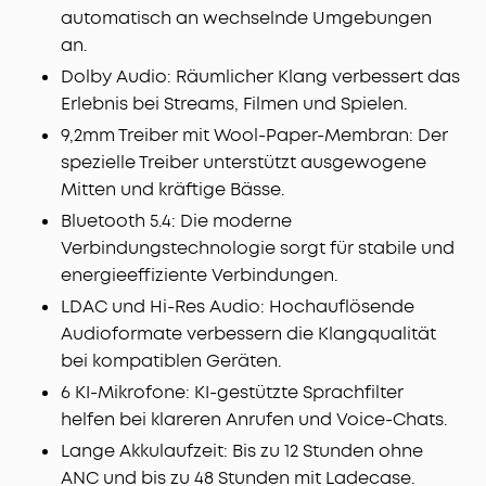
automatisch an wechselnde Umgebungen
bieten die Earbuds mit 1x Laden bis zu 12h, mit
an.
dem Case bis zu 48h Spielzeit. Mit ANC sind es 8h
und 32h mit Case. 10
Min.
Schnellladen = 5h.
Dolby Audio: Räumlicher Klang verbessert das
Erlebnis bei Streams, Filmen und Spielen.
9,2mm Treiber mit Wool-Paper-Membran: Der
spezielle Treiber unterstützt ausgewogene
Mitten und kräftige Bässe.
Bluetooth 5.4: Die moderne
Verbindungstechnologie sorgt für stabile und
energieeffiziente Verbindungen.
LDAC und Hi-Res Audio: Hochauflösende
Audioformate verbessern die Klangqualität
bei kompatiblen Geräten.
6 KI-Mikrofone: KI-gestützte Sprachfilter
helfen bei klareren Anrufen und Voice-Chats.
Lange Akkulaufzeit: Bis zu 12 Stunden ohne
ANC und bis zu 48 Stunden mit Ladecase.