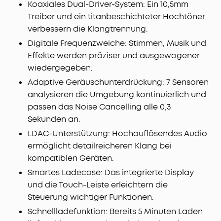
Koaxiales Dual-Driver-System: Ein 10,5mm
Vorgängermodelle mit einem 5C-Akku. Schon 5 Min.
Treiber und ein titanbeschichteter Hochtöner
Laden bieten 4 Std. Spielzeit. Einmal laden reicht für
verbessern die Klangtrennung.
10 Std. Musikgenuss; für 40 Std. mit dem Case.
KI-gestützt klare Anrufe mit 6 Mikrofonen:
Digitale Frequenzweiche: Stimmen, Musik und
Mit einem
Algorithmus zur Geräuschunterdrückung und 6
Effekte werden präziser und ausgewogener
Mikrofonen sorgen diese kabellosen Noise Cancelling
wiedergegeben.
Kopfhörer für klare Gespräche, egal wo du bist.
Adaptive Geräuschunterdrückung: 7 Sensoren
Außerdem werden Windgeräuschen für eine
analysieren die Umgebung kontinuierlich und
störungsfreie Kommunikation gefiltert.
passen das Noise Cancelling alle 0,3
Sekunden an.
LDAC-Unterstützung: Hochauflösendes Audio
ermöglicht detailreicheren Klang bei
kompatiblen Geräten.
Smartes Ladecase: Das integrierte Display
und die Touch-Leiste erleichtern die
Steuerung wichtiger Funktionen.
Schnellladefunktion: Bereits 5 Minuten Laden