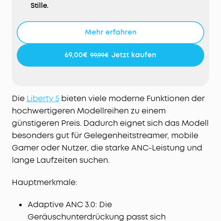
Stille.
2× stärkere Geräuschreduktion:
Blockiert Lärm
(300Hz – 3 kHz) doppelt so effektiv und ermöglicht
Mehr erfahren
dir eine ruhige Fahrt in Zug und U-Bahn.
Eindrucksvolles Dolby Audio:
Der Dolby Audio-
69,00€
Jetzt kaufen
99,99€
Algorithmus und die benutzerdefinierten Modi für
Musik, Filme und Podcasts sorgen dafür, dass du
dich mit den Liberty 5 so fühlst, als wärst du
mittendrin.
Die
Liberty 5
bieten viele moderne Funktionen der
Ausgeglichener & detailreicher Klang:
Dank
hochwertigeren Modellreihen zu einem
Wollpapier-Treibern, bassverstärkender Röhren,
günstigeren Preis. Dadurch eignet sich das Modell
LDAC und Hi-Res Audio werden feinste
besonders gut für Gelegenheitstreamer, mobile
Klangnuancen sowie satte, ausgewogene Höhen
Gamer oder Nutzer, die starke ANC-Leistung und
und Bässe wiedergegeben.
lange Laufzeiten suchen.
KI-Telefonate mit 6 Mikrofonen:
Diese Earbuds sind
mit sechs Mikrofonen, KI-Geräuschunterdrückung
Hauptmerkmale:
und einem windbeständigen Algorithmus
ausgestattet, sodass natürlich klingende
Adaptive ANC 3.0: Die
Gespräche möglich sind.
Geräuschunterdrückung passt sich
Schnelles Laden, lange Laufzeit:
Im Normal-Modus