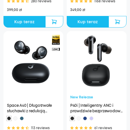
280 reviews
1168 reviews
399,00 zł
349,00 zł
Kup teraz
Kup teraz
New Release
Space A40 | Długotrwałe
P40i | Inteligentny ANC i
słuchawki z redukcją
prawdziwie bezprzewodowe
szumów
słuchawki
113 reviews
61 reviews