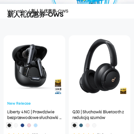
Wszystko
/
新人礼优惠券-OWS
新人礼优惠券-OWS
New Release
Liberty 4 NC | Prawdziwie
Q30 | Słuchawki Bluetooth z
bezprzewodowe słuchawki z
redukcją szumów
redukcją szumów