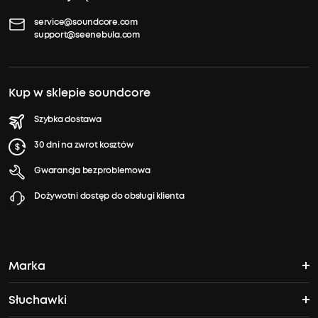
service@soundcore.com
support@seenebula.com
Kup w sklepie soundcore
Szybka dostawa
30 dni na zwrot kosztów
Gwarancja bezproblemowa
Dożywotni dostęp do obsługi klienta
Marka
Słuchawki
Historia Soundcore'a