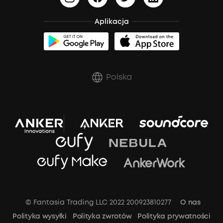
BassUp™
Anuluj zamówienie
Aplikacja
Polska
© Fantasia Trading LLC 2022 200923810277
O nas
Polityka wysyłki
Polityka zwrotów
Polityka prywatności