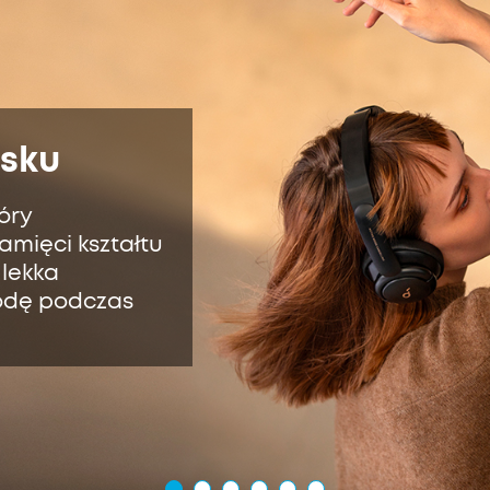
isku
óry
amięci kształtu
 lekka
odę podczas