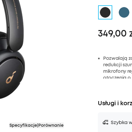
349,00 
Pozwalają z
redukcji sz
mikrofony re
otoczenia o 
Mają 3 tryby
hałas silnik
ruchu uliczn
Usługi i kor
biurze na ot
Usłysz każdy
milimetrow
Szybka w
Specyfikacje
|
Porównanie
Zapewniają 4