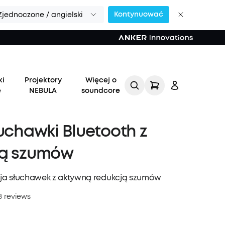
Kontynuować
Zjednoczone / angielski
świecie >>
ki
Projektory
Więcej o
e
NEBULA
soundcore
łuchawki Bluetooth z
ją szumów
Zaloguj
a słuchawek z aktywną redukcją szumów
się
8 reviews
Śledź moje zamówienie