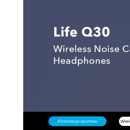
Eliminacja szumów
Wiel