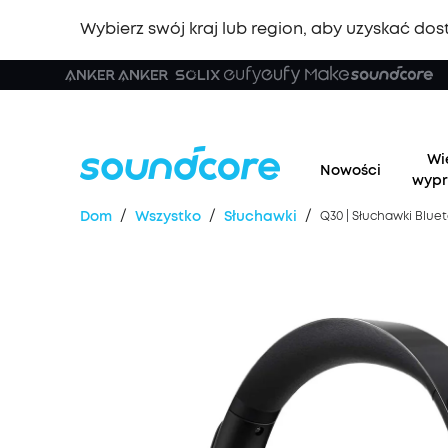
Wybierz swój kraj lub region, aby uzyskać dost
🏆 No
Wi
Nowości
wypr
/
/
/
Dom
Wszystko
Słuchawki
Q30 | Słuchawki Blue