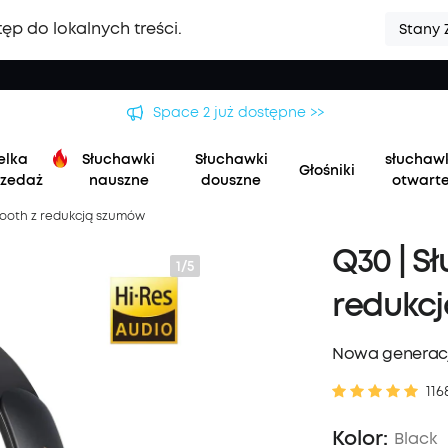
ęp do lokalnych treści.
Stany 
wa seria soundcore Liberty 5 Pro | Najwyraźniejsze rozmowy na 
elka
Słuchawki
Słuchawki
słuchaw
Głośniki
zedaż
nauszne
douszne
otwart
tooth z redukcją szumów
Q30 | S
1/5
redukc
Nowa generacj
116
Kolor:
Black