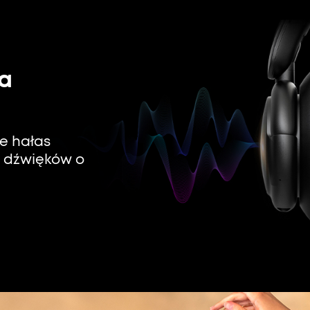
a
e hałas
% dźwięków o