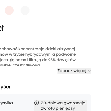
zł
achować koncentrację dzięki aktywnej
umów w trybie hybrydowym, a podwójne
jestrują hałas i filtrują do 95% dźwięków
niskiej częstotliwości
Zobacz więcej
 redukcji szumów — „Transport” minimalizuje
ów w samolocie, „Outdoor” ogranicza hałas
ego i wiatru, a „Indoor” wygłusza rozmowy w
zyści
wartym planie
 szczegół swojej ulubionej muzyki dzięki 40-
ym przetwornikom
ysyłka
30-dniowa gwarancja
0 godzin muzyki odtwarzania w trybie redukcji
zwrotu pieniędzy