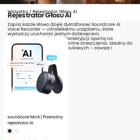
Wszystko
/
Rejestrator Głosu AI
Rejestrator Głosu AI
Zapisz każde słowo dzięki dyktafonowi Soundcore AI
Voice Recorder — ultralekkiemu urządzeniu, które
wystarczy uruchomić jednym dotknięciem,
wyposażonemu w funkcję transkrypcji opartą na
technologii GPT oraz inteligentne streszczenia. Idealny do
spotkań, wywiadów i sesji naukowych – zawsze i
wszędzie.
soundcore Work | Przenośny
rejestrator AI