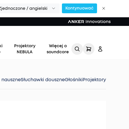
Kontynuować
Zjednoczone / angielski
ki
Projektory
Więcej o
e
NEBULA
soundcore
i nauszne
Słuchawki douszne
Głośniki
Projektory
Zaloguj
się
Śledź moje zamówienie