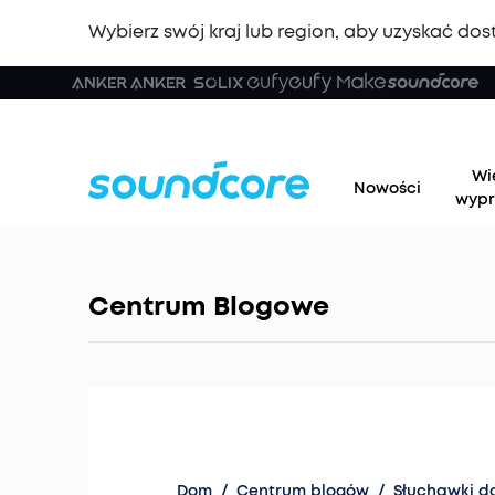
Wybierz swój kraj lub region, aby uzyskać dost
Wi
Nowości
wypr
Centrum Blogowe
Dom
/
Centrum blogów
/
Słuchawki d