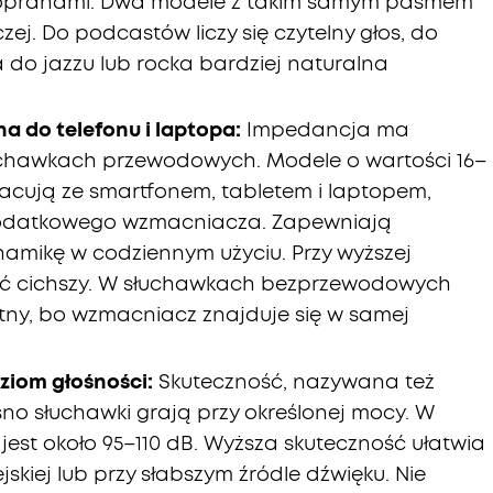
 sopranami. Dwa modele z takim samym pasmem
ej. Do podcastów liczy się czytelny głos, do
 a do jazzu lub rocka bardziej naturalna
a do telefonu i laptopa:
Impedancja ma
uchawkach przewodowych. Modele o wartości 16–
acują ze smartfonem, tabletem i laptopem,
odatkowego wzmacniacza. Zapewniają
amikę w codziennym użyciu. Przy wyższej
yć cichszy. W słuchawkach bezprzewodowych
otny, bo wzmacniacz znajduje się w samej
ziom głośności:
Skuteczność, nazywana też
ośno słuchawki grają przy określonej mocy. W
est około 95–110 dB. Wyższa skuteczność ułatwia
jskiej lub przy słabszym źródle dźwięku. Nie