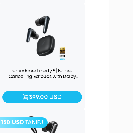
soundcore Liberty 5 | Noise-
Cancelling Earbuds with Dolby
Audio
399,00 USD
399,00 USD
150 USD
TANIEJ