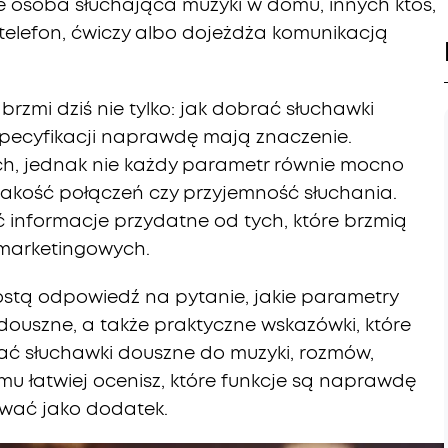
e osoba słuchająca muzyki w domu, innych ktoś,
telefon, ćwiczy albo dojeżdża komunikacją
brzmi dziś nie tylko: jak dobrać słuchawki
 specyfikacji naprawdę mają znaczenie.
h, jednak nie każdy parametr równie mocno
jakość połączeń czy przyjemność słuchania.
ć informacje przydatne od tych, które brzmią
 marketingowych.
ostą odpowiedź na pytanie, jakie parametry
ouszne, a także praktyczne wskazówki, które
ać słuchawki douszne do muzyki, rozmów,
emu łatwiej ocenisz, które funkcje są naprawdę
wać jako dodatek.