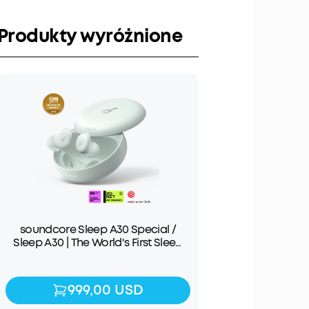
Produkty wyróżnione
soundcore Sleep A30 Special /
Sleep A30 | The World's First Sleep
Earbuds with a Triple Noise
Reduction System
999,00 USD
999,00 USD