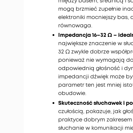
między basem, średnicą i
mogą brzmieć zupełnie inacz
elektroniki mocniejszy bas,
równowaga.
Impedancja 16–32 Ω – idealn
największe znaczenie w sł
32 Ω zwykle dobrze współpr
ponieważ nie wymagają d
odpowiednią głośność i dyn
impedancji dźwięk może b
parametr ten jest mniej ist
obudowie.
Skuteczność słuchawek i po
czułością, pokazuje, jak gł
praktyce dobrym zakresem j
słuchanie w komunikacji mie