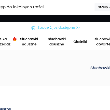
ęp do lokalnych treści.
Stany 
Space 2 już dostępne >>
elka
Słuchawki
Słuchawki
słuchaw
Głośniki
zedaż
nauszne
douszne
otwart
Słuchawk
ouszne