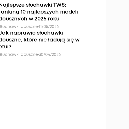
Najlepsze słuchawki TWS:
ranking 10 najlepszych modeli
dousznych w 2026 roku
Słuchawki douszne
·
11/05/2026
Jak naprawić słuchawki
douszne, które nie ładują się w
etui?
Słuchawki douszne
·
30/04/2026