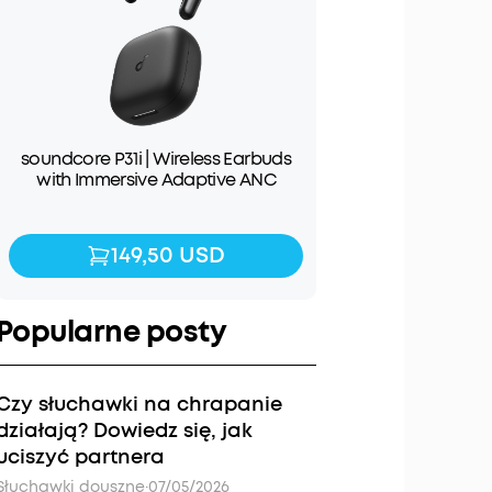
soundcore P31i | Wireless Earbuds
with Immersive Adaptive ANC
149,50 USD
149,50 USD
Popularne posty
Czy słuchawki na chrapanie
działają? Dowiedz się, jak
uciszyć partnera
Słuchawki douszne
·
07/05/2026