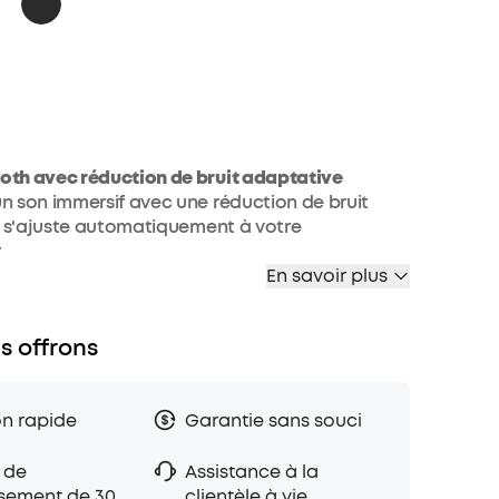
oth avec réduction de bruit adaptative
n son immersif avec une réduction de bruit
ui s'ajuste automatiquement à votre
.
ures d'autonomie
En savoir plus
ngues sessions d'écoute sans interruption, même
on de bruit activée.
s offrons
t longue durée
 doux et l'arceau ajustable garantissent un
l, même pendant les vols longue distance.
on rapide
Garantie sans souci
 Hi-Res avec codec LDAC
on riche et détaillé grâce à la compatibilité Hi-
 de
Assistance à la
on Bluetooth 5.3
sement de 30
clientèle à vie