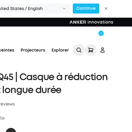
Continue
ited States / English
ceintes
Projecteurs
Explorer
45 | Casque à réduction
t longue durée
reviews
Se connecter
te
Suivi de commande