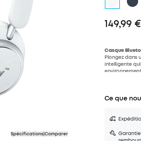
149,99 €
Casque Blueto
Plongez dans u
intelligente q
environnement
Jusqu'à 50 he
Profitez de lo
avec la réducti
Ce que nou
Confort de por
Les coussinets
confort optima
Expéditi
Qualité audio
Profitez d'un s
Res et LDAC.
Garantie
Spécifications
|
Comparer
Double connexi
rembour