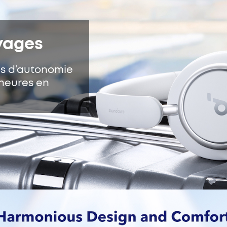
oyages
es d’autonomie
 heures en