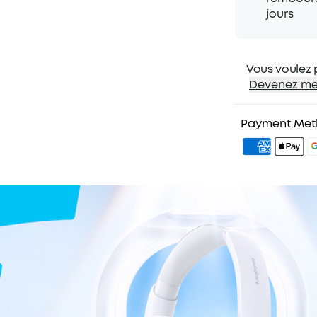
Passez facileme
jours
musique ou rép
Vous voulez 
Devenez me
1. Expédition pr
2. Prix pour l
Payment Me
3. Cadeau d'a
4. Débloquer 
plus