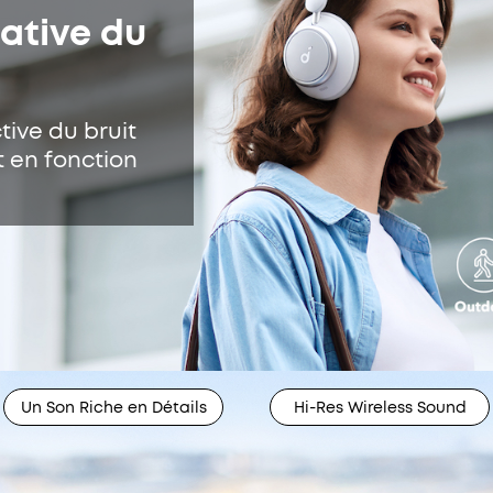
ative du
tive du bruit
 en fonction
Un Son Riche en Détails
Hi-Res Wireless Sound