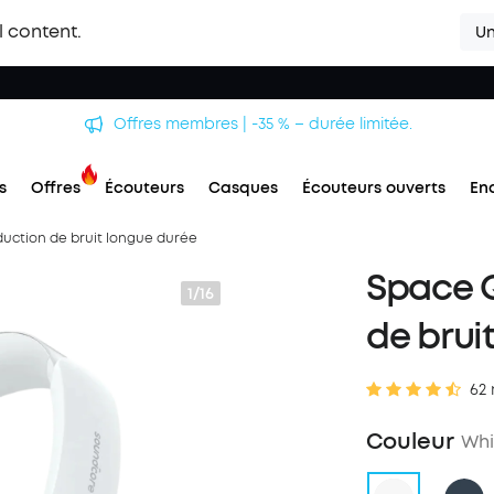
l content.
Un
Offres membres | -35 % – durée limitée.
s
Offres
Écouteurs
Casques
Écouteurs ouverts
En
duction de bruit longue durée
Space Q
1/16
de brui
62 
Couleur
Whi