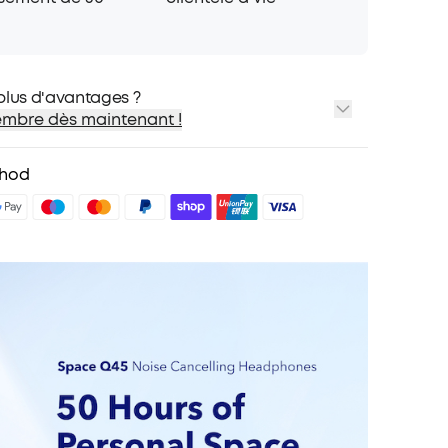
nt d'un appareil à l'autre pour écouter de la
ondre à vos appels.
plus d'avantages ?
mbre dès maintenant !
ioritaire
es membres sur certains produits
thod
nniversaire
des avantages avec soundcoreCredits
En savoir