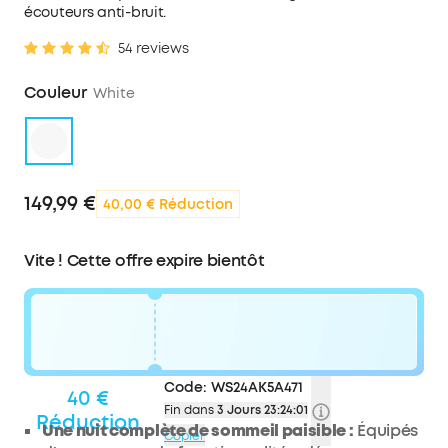
écouteurs anti-bruit.
54 reviews
Couleur
White
149,99 €
40,00 € Réduction
Vite ! Cette offre expire bientôt
Code:
WS24AK5A471
40 €
Fin dans
3 Jours 23:24:00
Réduction
Une nuit complète de sommeil paisible :
Équipés
Copier