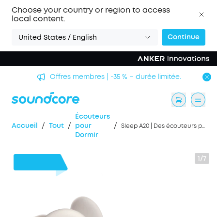
Choose your country or region to access
local content.
Continue
United States / English
Offres membres | -35 % – durée limitée.
Écouteurs
/
/
/
Accueil
Tout
pour
Sleep A20 | Des écouteurs pour dormir offrant un confort inégalé
Dormir
1/7
40 €
de remise