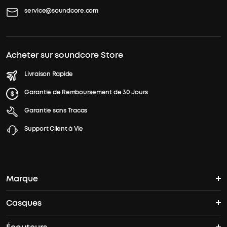
service@soundcore.com
Acheter sur soundcore Store
Livraison Rapide
Garantie de Remboursement de 30 Jours
Garantie sans Tracas
Support Client à Vie
Marque
Casques
L'histoire de soundcore