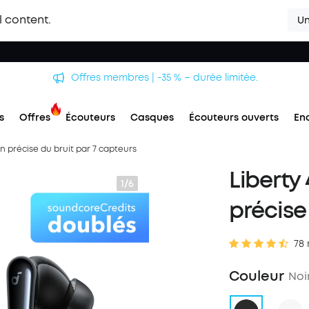
l content.
Un
Offres membres | -35 % – durée limitée.
s
Offres
Écouteurs
Casques
Écouteurs ouverts
En
on précise du bruit par 7 capteurs
Liberty 
1/6
précise
78 
Couleur
Noi