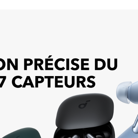
heures entre l
l'étui.
Appels clairs 
algorithme de r
sans fil vous 
vous soyez. De
vent garantit d
qu'il vente.