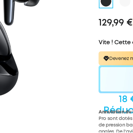
129,99 €
Vite ! Cette
Devenez 
18 
Réduc
Annulation du 
Pro sont dotés 
de pression bar
angles. De l'av