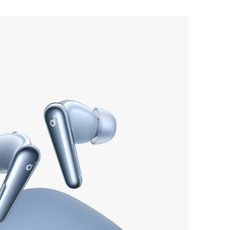
es charges, pouvant aller jusqu'à 40 heures avec
améliorés par l'IA avec 6 micros
: Grâce à un
éduction du bruit et à six micros, ces écouteurs
permettent de passer des appels clairs où que
 plus, un algorithme de réduction du bruit du
es communications sans faille, qu'il pleuve ou